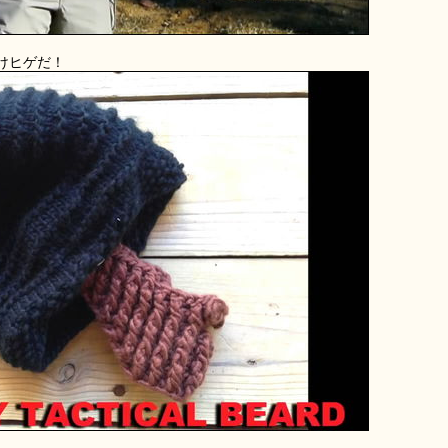
けヒゲだ！