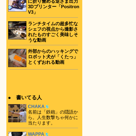
に折り畳める逆さま出力
3Dプリンター「Positron
V3」
ランチタイムの超多忙な
シェフの視点から撮影さ
れたものすごく美味しそ
うな動画
外部からのハッキングで
ロボット犬が「くたっ」
とくずおれる動画
● 書いてる人
CHAKA
名前は「鉄砲」の隠語か
ら。人生数撃ちゃ何かに
当たります。
WAPPA