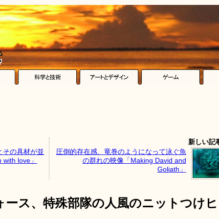
新しい記
とその具材が並
圧倒的存在感、竜巻のようになって泳ぐ魚
ith love」
の群れの映像「Making David and
Goliath」
ォース、特殊部隊の人風のニットつけヒ