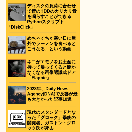
ディスクの負荷に合わせ
て昔のHDDのカリカリ音
を鳴らすことができる
Pythonスクリプト
「DiskClick」
めちゃくちゃ寒い日に屋
外でラーメンを食べると
こうなる、という動画
ネコがエモノをお土産に
持って帰ってくると開か
なくなる画像認識式ドア
「Flappie」
2023年、Daily News
Agency(DNA)で反響が最
も大きかった記事10選
現代のスタンダードとな
った「グロック」拳銃の
開発者、ガストン・グロ
ック氏が死去