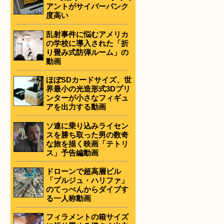
アントがサイバーパンク
度高い
乱射事件に悩むアメリカ
の学校に導入された「折
り畳み式防弾ルーム」の
動画
ほぼSDカードサイズ、世
界最小の光造形式3Dプリ
ンターが小さなフィギュ
アを出力する動画
ソ連に乗り込みライセン
スを勝ち取った男の数奇
な旅を描く映画「テトリ
ス」予告編動画
ドローンで超高層ビル
「ブルジュ・ハリファ」
のてっぺんからダイブす
る一人称動画
フィラメントの箱サイズ