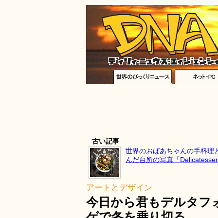
古い記事
世界のおばあちゃんの手料理
んだ台所の写真「Delicatessen w
アートとデザイン
今日から君もデルタフ
ゲで冬を乗り切る