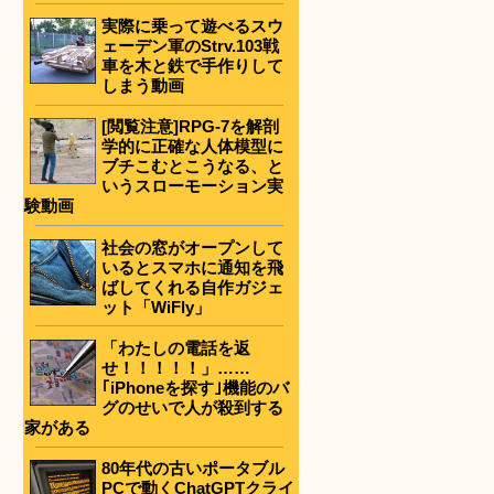
実際に乗って遊べるスウ
ェーデン軍のStrv.103戦
車を木と鉄で手作りして
しまう動画
[閲覧注意]RPG-7を解剖
学的に正確な人体模型に
ブチこむとこうなる、と
いうスローモーション実
験動画
社会の窓がオープンして
いるとスマホに通知を飛
ばしてくれる自作ガジェ
ット「WiFly」
「わたしの電話を返
せ！！！！！」……
｢iPhoneを探す｣機能のバ
グのせいで人が殺到する
家がある
80年代の古いポータブル
PCで動くChatGPTクライ