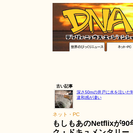
古い記事
深さ50mの井戸に水を注いだ
違和感が凄い
ネット・PC
もしもあのNetflix
ク・ドキュメンタリー