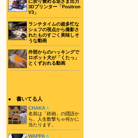
に折り畳める逆さま出力
3Dプリンター「Positron
V3」
ランチタイムの超多忙な
シェフの視点から撮影さ
れたものすごく美味しそ
うな動画
外部からのハッキングで
ロボット犬が「くたっ」
とくずおれる動画
● 書いてる人
CHAKA
名前は「鉄砲」の隠語か
ら。人生数撃ちゃ何かに
当たります。
WAPPA