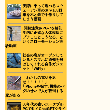
実際に乗って遊べるスウ
ェーデン軍のStrv.103戦
車を木と鉄で手作りして
しまう動画
[閲覧注意]RPG-7を解剖
学的に正確な人体模型に
ブチこむとこうなる、と
いうスローモーション実
験動画
社会の窓がオープンして
いるとスマホに通知を飛
ばしてくれる自作ガジェ
ット「WiFly」
「わたしの電話を返
せ！！！！！」……
｢iPhoneを探す｣機能のバ
グのせいで人が殺到する
家がある
80年代の古いポータブル
PCで動くChatGPTクライ