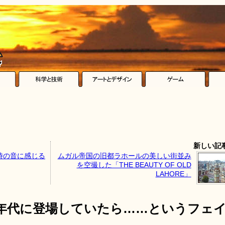
新しい記
時の音に感じる
ムガル帝国の旧都ラホールの美しい街並み
を空撮した「THE BEAUTY OF OLD
LAHORE」
が90年代に登場していたら……というフェ