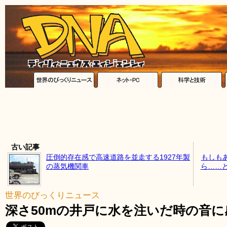
古い記事
圧倒的存在感で高速道路を並走する1927年製
もしもあ
の蒸気機関車
ら……
世界のびっくりニュース
深さ50mの井戸に水を注いだ時の音