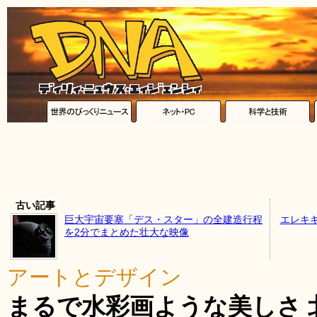
古い記事
巨大宇宙要塞「デス・スター」の全建造行程
エレキ
を2分でまとめた壮大な映像
アートとデザイン
まるで水彩画ような美しさ 