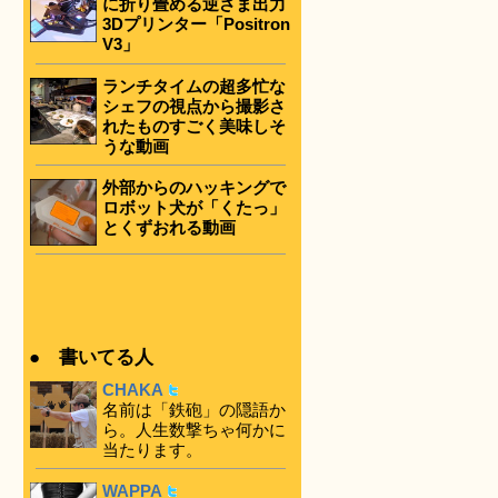
に折り畳める逆さま出力
3Dプリンター「Positron
V3」
ランチタイムの超多忙な
シェフの視点から撮影さ
れたものすごく美味しそ
うな動画
外部からのハッキングで
ロボット犬が「くたっ」
とくずおれる動画
● 書いてる人
CHAKA
名前は「鉄砲」の隠語か
ら。人生数撃ちゃ何かに
当たります。
WAPPA