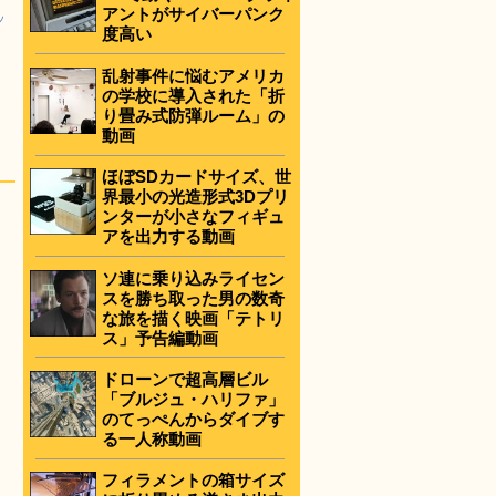
アントがサイバーパンク
ッ
度高い
乱射事件に悩むアメリカ
の学校に導入された「折
り畳み式防弾ルーム」の
動画
ほぼSDカードサイズ、世
界最小の光造形式3Dプリ
ンターが小さなフィギュ
アを出力する動画
ソ連に乗り込みライセン
スを勝ち取った男の数奇
な旅を描く映画「テトリ
ス」予告編動画
ドローンで超高層ビル
「ブルジュ・ハリファ」
のてっぺんからダイブす
る一人称動画
フィラメントの箱サイズ