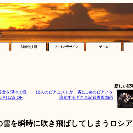
新しい記
美女を現地で撮
12人のピアニストが一斉に1台のピアノを
TLAS OF
演奏するギネス記録再現動画
の雪を瞬時に吹き飛ばしてしまうロシア