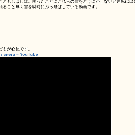
こともしばしば。困ったことにこれらの雪をどうにかしないと運転は出
触ること無く雪を瞬時にぶっ飛ばしている動画です。
どもが心配です。
т снега – YouTube