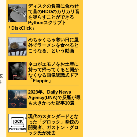
ディスクの負荷に合わせ
て昔のHDDのカリカリ音
を鳴らすことができる
Pythonスクリプト
「DiskClick」
めちゃくちゃ寒い日に屋
外でラーメンを食べると
こうなる、という動画
ネコがエモノをお土産に
持って帰ってくると開か
なくなる画像認識式ドア
広
「Flappie」
ょ
2023年、Daily News
Agency(DNA)で反響が最
も大きかった記事10選
現代のスタンダードとな
った「グロック」拳銃の
開発者、ガストン・グロ
ック氏が死去