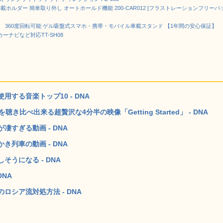
ォン 車載ホルダー 簡単取り外し オートホールド機能 200-CAR012 [フラストレーションフリーパ
ルダー 360度回転可能 ゲル吸盤式スマホ・携帯・モバイル車載スタンド 【1年間の安心保証】
・GPSカーナビなど対応TT-SH08
する音楽トップ10 - DNA
比べ出来る超贅沢な4分半の映像「Getting Started」 - DNA
すぎる動画 - DNA
列車の動画 - DNA
うになる - DNA
NA
シア流対処方法 - DNA