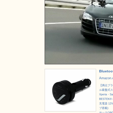
Bluet
Amazon
【満点プラ
ル吸盤式スマ
Xperia・Sa
BESTEK
充電器 12V
プ搭載)
ヤック(YA