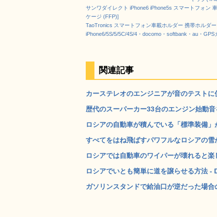
サンワダイレクト iPhone6 iPhone5s スマートフ
ケージ (FFP)]
TaoTronics スマートフォン車載ホルダー 携帯ホ
iPhone6/5S/5/5C/4S/4・docomo・softbank・au
関連記事
カーステレオのエンジニアが音のテストに使用
歴代のスーパーカー33台のエンジン始動音を聴き
ロシアの自動車が積んでいる「標準装備」が凄
すべてをはね飛ばすパワフルなロシアの雪かき
ロシアでは自動車のワイパーが壊れると楽しそ
ロシアでいとも簡単に道を譲らせる方法 - D
ガソリンスタンドで給油口が逆だった場合のロ