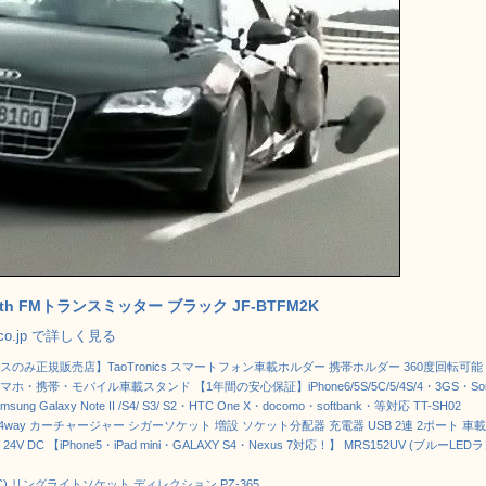
ooth FMトランスミッター ブラック JF-BTFM2K
.co.jp で詳しく見る
スのみ正規販売店】TaoTronics スマートフォン車載ホルダー 携帯ホルダー 360度回転可能
ホ・携帯・モバイル車載スタンド 【1年間の安心保証】iPhone6/5S/5C/5/4S/4・3GS・So
msung Galaxy Note II /S4/ S3/ S2・HTC One X・docomo・softbank・等対応 TT-SH02
® 4way カーチャージャー シガーソケット 増設 ソケット分配器 充電器 USB 2連 2ポート 車載
 24V DC 【iPhone5・iPad mini・GALAXY S4・Nexus 7対応！】 MRS152UV (ブルーLED
C) リングライトソケット ディレクション PZ-365