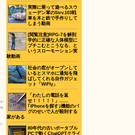
実際に乗って遊べるスウ
ェーデン軍のStrv.103戦
車を木と鉄で手作りして
しまう動画
[閲覧注意]RPG-7を解剖
学的に正確な人体模型に
ブチこむとこうなる、と
いうスローモーション実
験動画
社会の窓がオープンして
いるとスマホに通知を飛
ばしてくれる自作ガジェ
ット「WiFly」
「わたしの電話を返
せ！！！！！」……
 ゲ
｢iPhoneを探す｣機能のバ
ny
グのせいで人が殺到する
家がある
ラン
80年代の古いポータブル
PCで動くChatGPTクライ