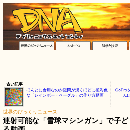
古い記事
ほんとに食用なのか疑問が湧くほどに極彩色
GoPr
な「レインボー・ベーグル」の作り方動画
ん
世界のびっくりニュース
連射可能な「雪球マシンガン」で子ど
る動画