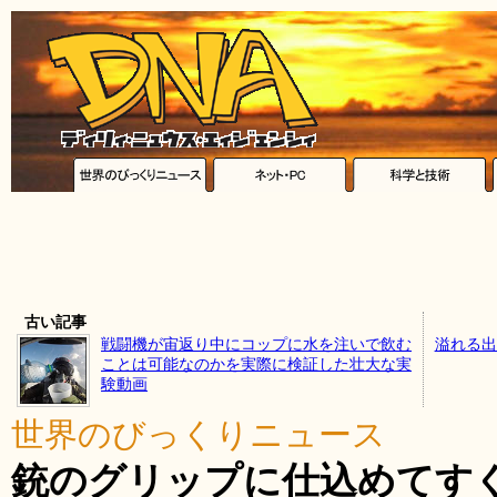
古い記事
戦闘機が宙返り中にコップに水を注いで飲む
溢れる出
ことは可能なのかを実際に検証した壮大な実
験動画
世界のびっくりニュース
銃のグリップに仕込めてす