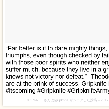
“Far better is it to dare mighty things,
triumphs, even though checked by fai
with those poor spirits who neither e
suffer much, because they live in a gra
knows not victory nor defeat.” -The
are at the brink of success. Gripknife
#itscoming #Gripknife #GripknifeArmy
GRIPKNIFEさん(@gripknife)がシェアした投稿 –
2017