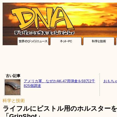
古い記事
アメリカ軍、なぜかAK-47用弾倉を59万2千
おもち
825個調達
科学と技術
ライフルにピストル用のホルスター
「GripShot」