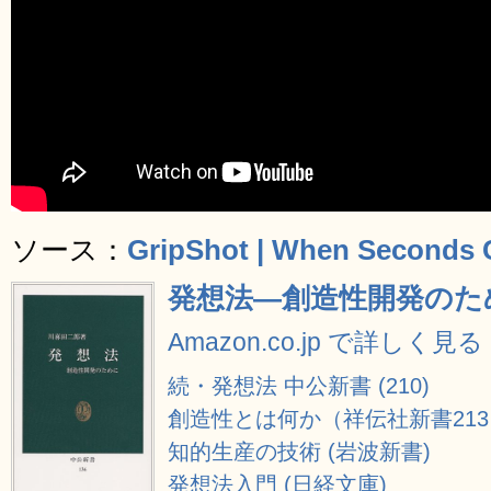
ソース：
GripShot | When Seconds 
発想法―創造性開発のために 
Amazon.co.jp で詳しく見る
続・発想法 中公新書 (210)
創造性とは何か（祥伝社新書213
知的生産の技術 (岩波新書)
発想法入門 (日経文庫)