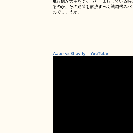
飛行機が大空をぐるっと一回転している時
るのか。その疑問を解決すべく戦闘機のパ
のでしょうか。
Water vs Gravity – YouTube