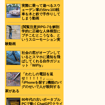
実際に乗って遊べるスウ
ェーデン軍のStrv.103戦
車を木と鉄で手作りして
しまう動画
[閲覧注意]RPG-7を解剖
学的に正確な人体模型に
ブチこむとこうなる、と
いうスローモーション実
験動画
社会の窓がオープンして
いるとスマホに通知を飛
ばしてくれる自作ガジェ
ット「WiFly」
「わたしの電話を返
せ！！！！！」……
｢iPhoneを探す｣機能のバ
グのせいで人が殺到する
家がある
80年代の古いポータブル
PCで動くChatGPTクライ