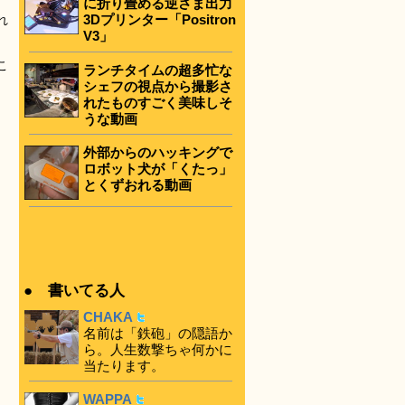
に折り畳める逆さま出力
3Dプリンター「Positron
れ
V3」
こ
ランチタイムの超多忙な
シェフの視点から撮影さ
れたものすごく美味しそ
うな動画
外部からのハッキングで
ロボット犬が「くたっ」
とくずおれる動画
● 書いてる人
CHAKA
名前は「鉄砲」の隠語か
ら。人生数撃ちゃ何かに
当たります。
WAPPA