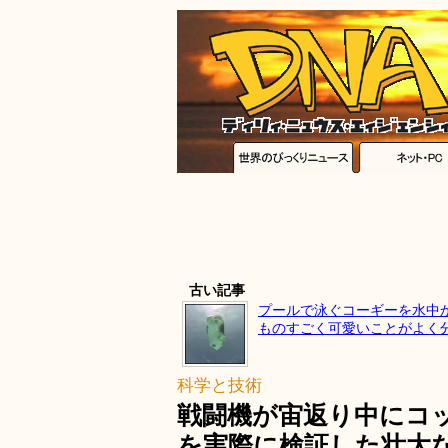
古い記事
プールで泳ぐコーギーを水中
ものすごく可愛いことがよく
科学と技術
戦闘機が宙返り中にコ
を実際に検証した壮大