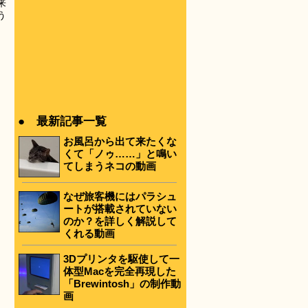
来
う
● 最新記事一覧
お風呂から出て来たくな
くて「ノゥ……」と鳴い
てしまうネコの動画
なぜ旅客機にはパラシュ
ートが搭載されていない
のか？を詳しく解説して
くれる動画
3Dプリンタを駆使して一
体型Macを完全再現した
「Brewintosh」の制作動
画