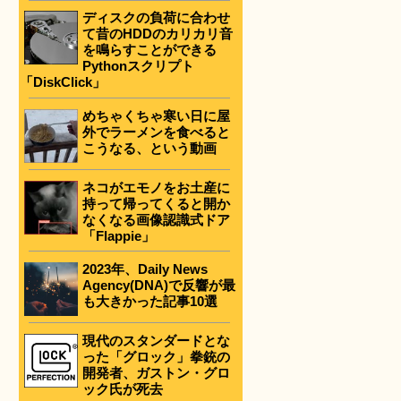
ディスクの負荷に合わせ
て昔のHDDのカリカリ音
を鳴らすことができる
Pythonスクリプト
「DiskClick」
めちゃくちゃ寒い日に屋
外でラーメンを食べると
こうなる、という動画
ネコがエモノをお土産に
持って帰ってくると開か
なくなる画像認識式ドア
「Flappie」
2023年、Daily News
Agency(DNA)で反響が最
も大きかった記事10選
現代のスタンダードとな
った「グロック」拳銃の
開発者、ガストン・グロ
ック氏が死去