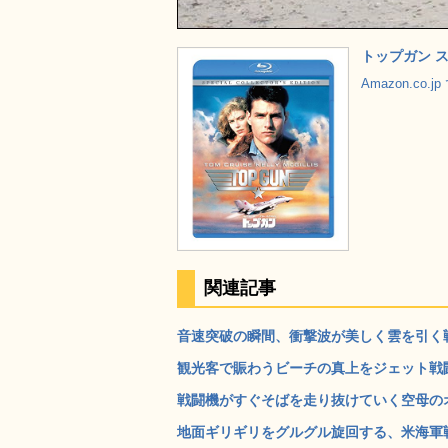
トップガン ス
Amazon.co.
関連記事
音速突破の瞬間、衝撃波が美しく雲を引く戦闘
観光客で賑わうビーチの真上をジェット戦闘
戦闘機がすぐそばを走り抜けていく空母のオ
地面ギリギリをグルグル旋回する、米海軍戦闘機