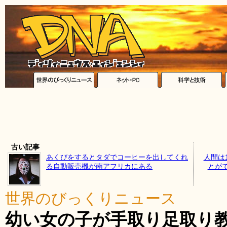
古い記事
あくびをするとタダでコーヒーを出してくれ
人間は
る自動販売機が南アフリカにある
とが
世界のびっくりニュース
幼い女の子が手取り足取り