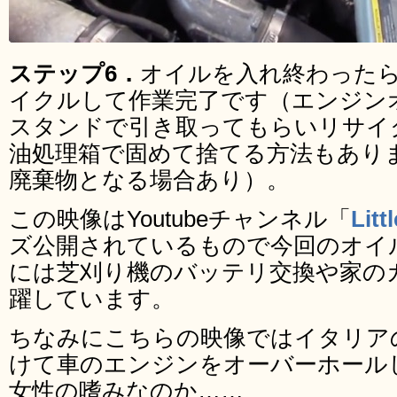
ステップ6．
オイルを入れ終わった
イクルして作業完了です（エンジン
スタンドで引き取ってもらいリサイ
油処理箱で固めて捨てる方法もあり
廃棄物となる場合あり）。
この映像はYoutubeチャンネル「
Litt
ズ公開されているもので今回のオイ
には芝刈り機のバッテリ交換や家の
躍しています。
ちなみにこちらの映像ではイタリア
けて車のエンジンをオーバーホール
女性の嗜みなのか……