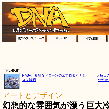
古い記事
NASA、複雑なドローンのエアロダイナミク
大晦日
スを解明
の窓か
アートとデザイン
幻想的な雰囲気が漂う巨大