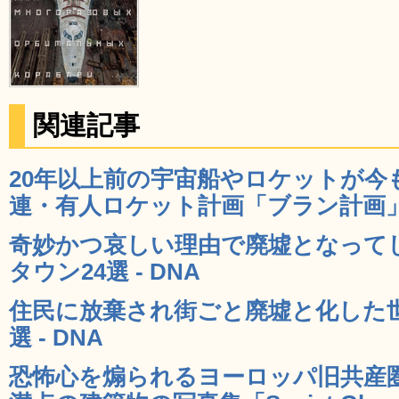
関連記事
20年以上前の宇宙船やロケットが今
連・有人ロケット計画「ブラン計画」の
奇妙かつ哀しい理由で廃墟となって
タウン24選 - DNA
住民に放棄され街ごと廃墟と化した世
選 - DNA
恐怖心を煽られるヨーロッパ旧共産