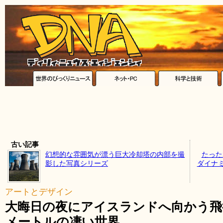
古い記事
幻想的な雰囲気が漂う巨大冷却塔の内部を撮
たった
影した写真シリーズ
ダイナ
アートとデザイン
大晦日の夜にアイスランドへ向かう飛
メートルの凄い世界