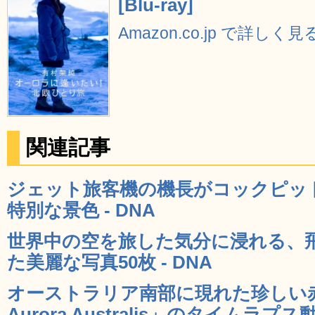
[Blu-ray]
Amazon.co.jp で詳しく見
関連記事
ジェット旅客機の機長がコックピッ
特別な景色 - DNA
世界中の空を旅した気分に浸れる、
た美麗な写真50枚 - DNA
オーストラリア南部に現れた珍しい赤
Aurora Australis」のタイムラプス動