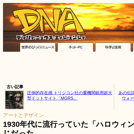
古い記事
圧倒的存在感 トリジコン社の重機関銃用超大
あの伝
型ドットサイト「MGRS」
ウォー
アートとデザイン
1930年代に流行っていた「ハロウィ
じだった