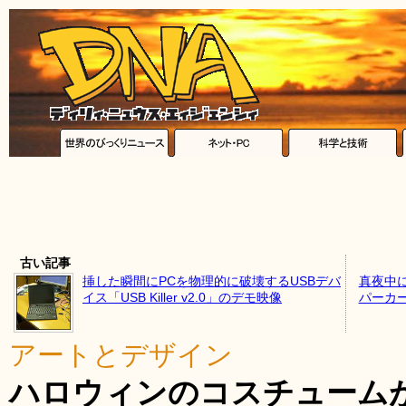
古い記事
挿した瞬間にPCを物理的に破壊するUSBデバ
真夜中
イス「USB Killer v2.0」のデモ映像
パーカ
アートとデザイン
ハロウィンのコスチュームが