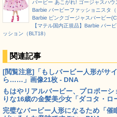
バービー あこがれ! ゴージャスハウス (
Barbie バービーファッショニスタ（
Barbie ピンクゴージャスバービー(CH
【マテル国内正規品】Barbie バ
ッション（BLT18）
関連記事
[閲覧注意]「もしバービー人形がサ
ら……」画像21枚 - DNA
もはやリアルバービー、プロポーシ
りな16歳の金髪美少女「ダコタ・ローズ
完璧なバービー人形になるため「催眠