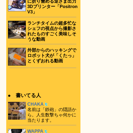
に折り畳める逆さま出力
3Dプリンター「Positron
V3」
ランチタイムの超多忙な
シェフの視点から撮影さ
れたものすごく美味しそ
うな動画
外部からのハッキングで
ロボット犬が「くたっ」
とくずおれる動画
● 書いてる人
CHAKA
名前は「鉄砲」の隠語か
ら。人生数撃ちゃ何かに
当たります。
WAPPA