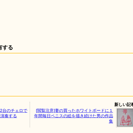
有する
新しい記
2台のチェロで
[閲覧注意]妻の買ったホワイトボードに１
」を演奏する
年間毎日ペニスの絵を描き続けた男の作品
集