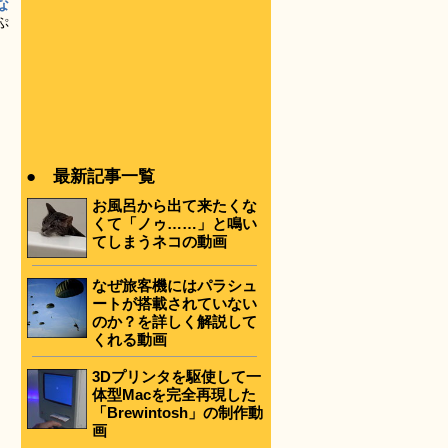
な
ぷ
● 最新記事一覧
。
お風呂から出て来たくな
くて「ノゥ……」と鳴い
てしまうネコの動画
なぜ旅客機にはパラシュ
ートが搭載されていない
のか？を詳しく解説して
くれる動画
3Dプリンタを駆使して一
体型Macを完全再現した
「Brewintosh」の制作動
画