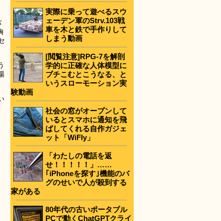
実際に乗って遊べるスウ
ェーデン軍のStrv.103戦
バ
車を木と鉄で手作りして
胸
しまう動画
セ
[閲覧注意]RPG-7を解剖
う
学的に正確な人体模型に
場
ブチこむとこうなる、と
いうスローモーション実
験動画
い
社会の窓がオープンして
いるとスマホに通知を飛
ばしてくれる自作ガジェ
ット「WiFly」
「わたしの電話を返
せ！！！！！」……
｢iPhoneを探す｣機能のバ
グのせいで人が殺到する
家がある
80年代の古いポータブル
PCで動くChatGPTクライ