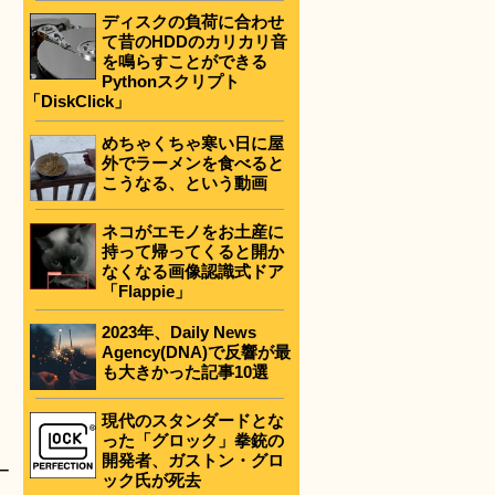
ディスクの負荷に合わせ
て昔のHDDのカリカリ音
を鳴らすことができる
Pythonスクリプト
「DiskClick」
めちゃくちゃ寒い日に屋
外でラーメンを食べると
こうなる、という動画
ネコがエモノをお土産に
持って帰ってくると開か
なくなる画像認識式ドア
「Flappie」
2023年、Daily News
Agency(DNA)で反響が最
も大きかった記事10選
現代のスタンダードとな
った「グロック」拳銃の
開発者、ガストン・グロ
ー
ック氏が死去