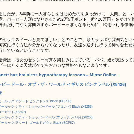
ましたが、8年前に一人暮らしをはじめたのをきっかけに「人間」と「
。バービー人形になりきるため2万5千ポンド（約426万円）をかけて
外面だけでなく雰囲気すらバービーっぽくなるために、IQを下げる催眠
のセックスドールと見てほしい」とのことで、頭カラッポな雰囲気とい
実家に行く方法が分からなくなったり、友達を迎えに行って待ち合わせ
行しているということです。
活費は、彼女のセクシー写真を楽しみにしている「パパ」達が支払って
ビーはとくに天然ボケでもおバカな性格でもないようです。
nnett has brainless hypnotherapy lessons – Mirror Online
ビー ドール・オブ・ザ・ワールド イギリス ピンクラベル (X8426)
見る
ック アソート ピンクドレス Black (BCP89)
ック シティ・ショッパードール (ブロンド) Black (X8258)
ゼット(X5357)
ルック シティ・ショッパードール (ブラックラベル) (X8256)
ック アソート ゴールドガウン Black (BCP87)