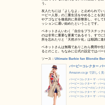
う。
友人たちには「よしなよ」と止められてい
ービー人形」の二重生活をやめることを決意
やアゴなどを徹底的に美容整形し、そして
ッションに通い始めたということです。
ベネットさんいわく「自分をプラスチック
のは非常に重要な要素であるそう。すでに
所を忘れたりと「天然ボケ化」は順調に進
ベネットさんは無職でありこれら費用や生
るとのこと。ちなみに公式の設定ではバー
ソース：
Ultimate Barbie fan Blondie Be
バービーコレクター バー
Amazon.co.jp で詳しく
バービーコレクター ザ・バービール
バービーコレクター ザ・バービール
バービー バービーのピンククロー
バービーコレクター ザ・バービー
バービーコレクター ザ・バービール