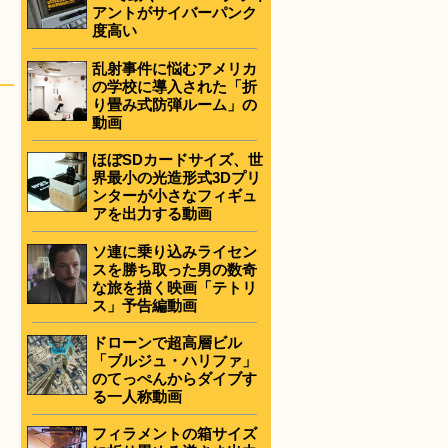
アントがサイバーパンク
度高い
乱射事件に悩むアメリカ
の学校に導入された「折
り畳み式防弾ルーム」の
動画
ほぼSDカードサイズ、世
界最小の光造形式3Dプリ
ンターが小さなフィギュ
アを出力する動画
ソ連に乗り込みライセン
スを勝ち取った男の数奇
な旅を描く映画「テトリ
ス」予告編動画
ドローンで超高層ビル
「ブルジュ・ハリファ」
のてっぺんからダイブす
る一人称動画
フィラメントの箱サイズ