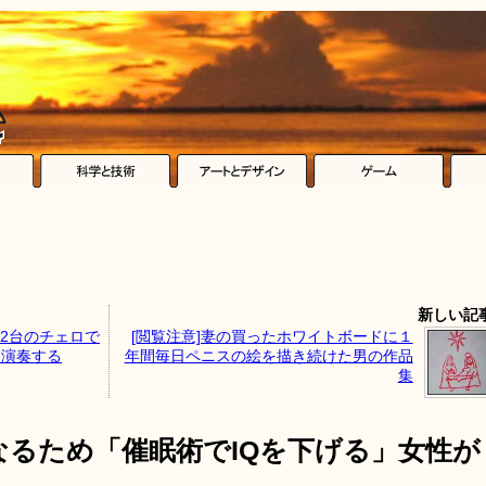
新しい記
2台のチェロで
[閲覧注意]妻の買ったホワイトボードに１
」を演奏する
年間毎日ペニスの絵を描き続けた男の作品
集
るため「催眠術でIQを下げる」女性が