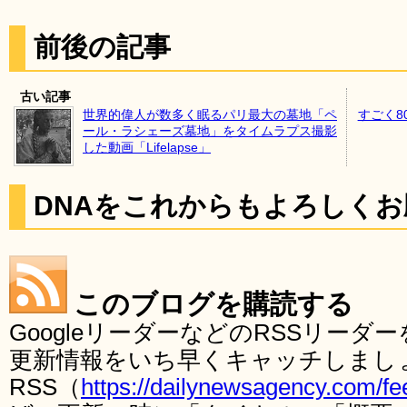
前後の記事
古い記事
世界的偉人が数多く眠るパリ最大の墓地「ペ
すごく8
ール・ラシェーズ墓地」をタイムラプス撮影
した動画「Lifelapse」
DNAをこれからもよろしく
このブログを購読する
GoogleリーダーなどのRSSリー
更新情報をいち早くキャッチしまし
RSS（
https://dailynewsagency.com/fe