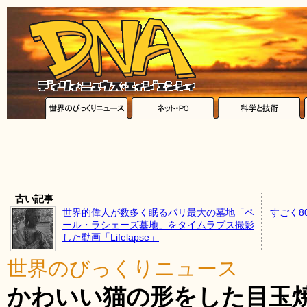
古い記事
世界的偉人が数多く眠るパリ最大の墓地「ペ
すごく8
ール・ラシェーズ墓地」をタイムラプス撮影
した動画「Lifelapse」
世界のびっくりニュース
かわいい猫の形をした目玉