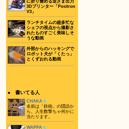
に折り畳める逆さま出力
3Dプリンター「Positron
V3」
ランチタイムの超多忙な
シェフの視点から撮影さ
れたものすごく美味しそ
うな動画
外部からのハッキングで
ロボット犬が「くたっ」
とくずおれる動画
● 書いてる人
CHAKA
名前は「鉄砲」の隠語か
ら。人生数撃ちゃ何かに
当たります。
WAPPA