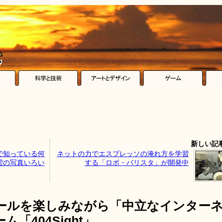
新しい記
で知っている何
ネットの力でエスプレッソの淹れ方を学習
雲の写真いろい
する「ロボ・バリスタ」が開発中
ールを楽しみながら「中立なインター
「404Sight」