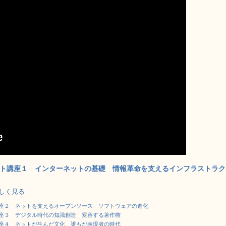
ト講座１ インターネットの基礎 情報革命を支えるインフラストラク
で詳しく見る
座２ ネットを支えるオープンソース ソフトウェアの進化
座３ デジタル時代の知識創造 変容する著作権
座４ ネットが生んだ文化 誰もが表現者の時代