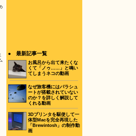
。
め
● 最新記事一覧
生
ム
お風呂から出て来たくな
くて「ノゥ……」と鳴い
てしまうネコの動画
なぜ旅客機にはパラシュ
ートが搭載されていない
のか？を詳しく解説して
くれる動画
3Dプリンタを駆使して一
体型Macを完全再現した
「Brewintosh」の制作動
画