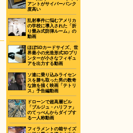
アントがサイバーパンク
度高い
乱射事件に悩むアメリカ
の学校に導入された「折
り畳み式防弾ルーム」の
動画
ほぼSDカードサイズ、世
界最小の光造形式3Dプリ
ンターが小さなフィギュ
アを出力する動画
ソ連に乗り込みライセン
スを勝ち取った男の数奇
な旅を描く映画「テトリ
ス」予告編動画
ドローンで超高層ビル
「ブルジュ・ハリファ」
のてっぺんからダイブす
る一人称動画
フィラメントの箱サイズ