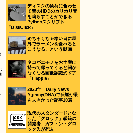
ディスクの負荷に合わせ
て昔のHDDのカリカリ音
を鳴らすことができる
Pythonスクリプト
「DiskClick」
めちゃくちゃ寒い日に屋
外でラーメンを食べると
こうなる、という動画
該
ネコがエモノをお土産に
持って帰ってくると開か
な
なくなる画像認識式ドア
ま
「Flappie」
2023年、Daily News
非
Agency(DNA)で反響が最
と
も大きかった記事10選
現代のスタンダードとな
った「グロック」拳銃の
開発者、ガストン・グロ
ック氏が死去