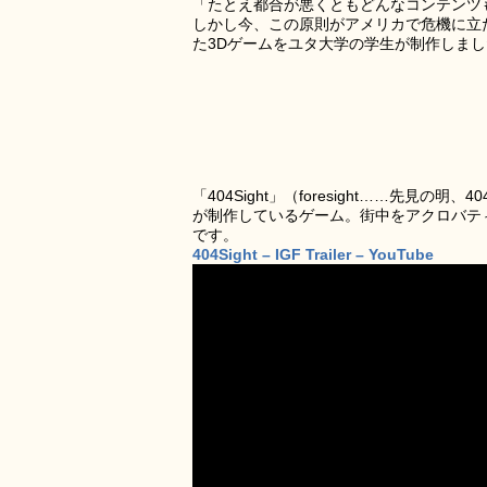
「たとえ都合が悪くともどんなコンテンツ
しかし今、この原則がアメリカで危機に立
た3Dゲームをユタ大学の学生が制作しまし
「404Sight」（foresight……先
が制作しているゲーム。街中をアクロバテ
です。
404Sight – IGF Trailer – YouTube