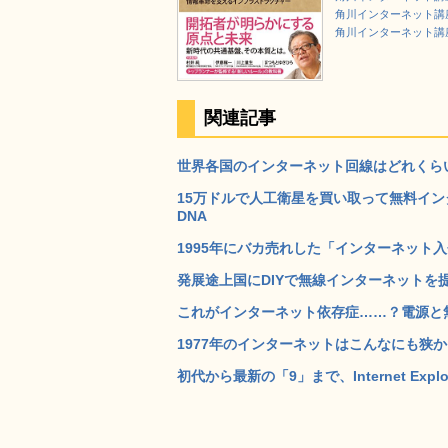
角川インターネット講
角川インターネット講
関連記事
世界各国のインターネット回線はどれくらい
15万ドルで人工衛星を買い取って無料インターネ
DNA
1995年にバカ売れした「インターネット入会
発展途上国にDIYで無線インターネットを提供
これがインターネット依存症……？電源と無
1977年のインターネットはこんなにも狭か
初代から最新の「9」まで、Internet Ex