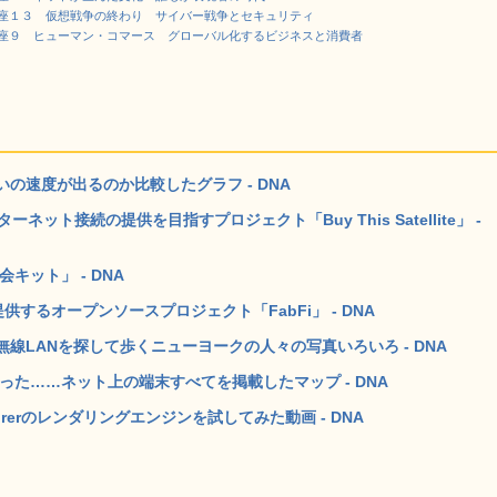
座１３ 仮想戦争の終わり サイバー戦争とセキュリティ
座９ ヒューマン・コマース グローバル化するビジネスと消費者
の速度が出るのか比較したグラフ - DNA
ット接続の提供を目指すプロジェクト「Buy This Satellite」 -
キット」 - DNA
するオープンソースプロジェクト「FabFi」 - DNA
線LANを探して歩くニューヨークの人々の写真いろいろ - DNA
った……ネット上の端末すべてを掲載したマップ - DNA
plorerのレンダリングエンジンを試してみた動画 - DNA