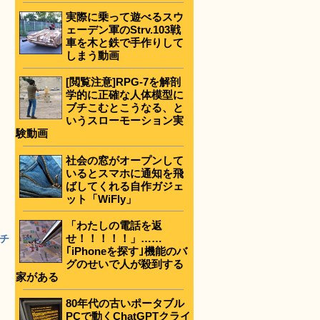
実際に乗って遊べるスウ
ェーデン軍のStrv.103戦
車を木と鉄で手作りして
しまう動画
[閲覧注意]RPG-7を解剖
学的に正確な人体模型に
ブチこむとこうなる、と
いうスローモーション実
験動画
社会の窓がオープンして
いるとスマホに通知を飛
ばしてくれる自作ガジェ
ット「WiFly」
「わたしの電話を返
せ！！！！！」……
チ
｢iPhoneを探す｣機能のバ
グのせいで人が殺到する
家がある
80年代の古いポータブル
PCで動くChatGPTクライ