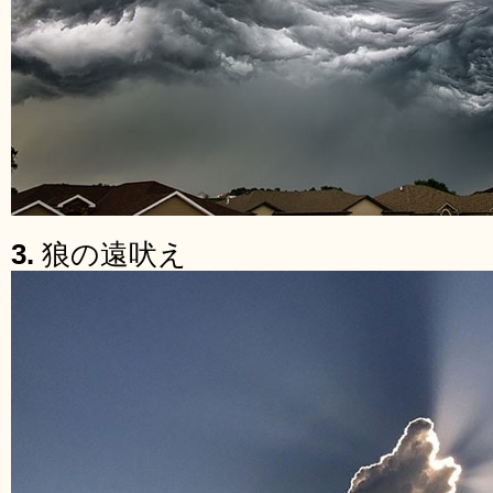
3.
狼の遠吠え