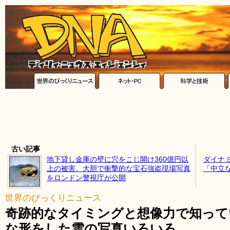
古い記事
地下貸し金庫の壁に穴をこじ開け360億円以
ダイナ
上の被害、大胆で衝撃的な宝石強盗現場写真
「中立
をロンドン警視庁が公開
世界のびっくりニュース
奇跡的なタイミングと想像力で知って
な形をした雲の写真いろいろ