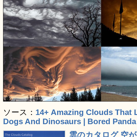
ソース：
14+ Amazing Clouds That 
Dogs And Dinosaurs | Bored Panda
雲のカタログ 空