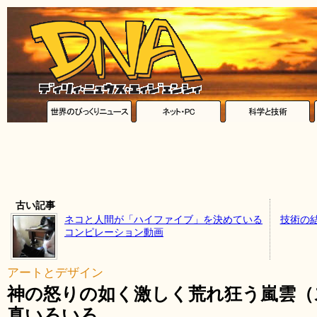
古い記事
ネコと人間が「ハイファイブ」を決めている
技術の
コンピレーション動画
アートとデザイン
神の怒りの如く激しく荒れ狂う嵐雲（
真いろいろ