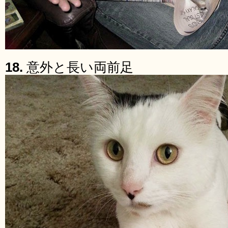
18.
意外と長い両前足