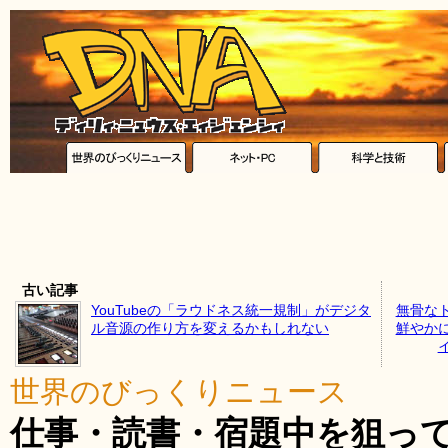
古い記事
YouTubeの「ラウドネス統一規制」がデジタ
無骨な
ル音源の作り方を変えるかもしれない
鮮やか
イ
世界のびっくりニュース
仕事・読書・宿題中を狙っ