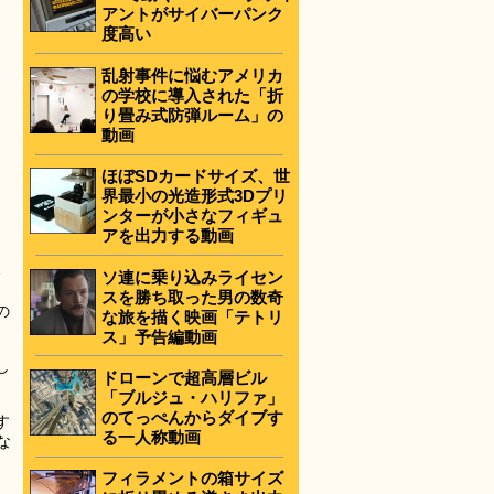
アントがサイバーパンク
度高い
乱射事件に悩むアメリカ
の学校に導入された「折
り畳み式防弾ルーム」の
動画
ほぼSDカードサイズ、世
界最小の光造形式3Dプリ
ンターが小さなフィギュ
アを出力する動画
楽
ソ連に乗り込みライセン
き
スを勝ち取った男の数奇
の
な旅を描く映画「テトリ
ス」予告編動画
し
ドローンで超高層ビル
「ブルジュ・ハリファ」
のてっぺんからダイブす
す
る一人称動画
な
フィラメントの箱サイズ