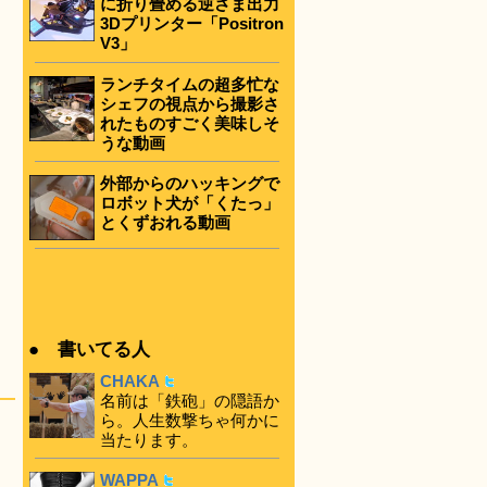
に折り畳める逆さま出力
3Dプリンター「Positron
V3」
ランチタイムの超多忙な
シェフの視点から撮影さ
れたものすごく美味しそ
うな動画
外部からのハッキングで
ロボット犬が「くたっ」
とくずおれる動画
● 書いてる人
CHAKA
名前は「鉄砲」の隠語か
ら。人生数撃ちゃ何かに
当たります。
WAPPA