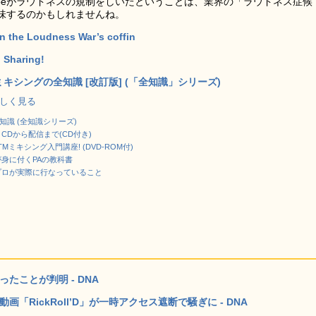
ubeがラウドネスの規制をしいたということは、業界の「ラウドネス症候
味するのかもしれませんね。
 in the Loudness War’s coffin
o Sharing!
キシングの全知識 [改訂版] (「全知識」シリーズ)
で詳しく見る
識 (全知識シリーズ)
CDから配信まで(CD付き)
ミキシング入門講座! (DVD-ROM付)
礎が身に付くPAの教科書
プロが実際に行なっていること
たことが判明 - DNA
画「RickRoll’D」が一時アクセス遮断で騒ぎに - DNA