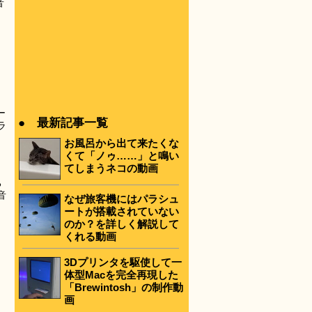
音
ー
● 最新記事一覧
ラ
お風呂から出て来たくな
くて「ノゥ……」と鳴い
。
てしまうネコの動画
ち
音
なぜ旅客機にはパラシュ
ートが搭載されていない
のか？を詳しく解説して
くれる動画
3Dプリンタを駆使して一
体型Macを完全再現した
「Brewintosh」の制作動
画