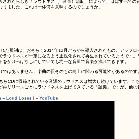
て導入されたらしき「ラウドネス（≒音量）規制」によって、ほぼすべての
なりました、これは一体何を意味するのでしょうか。
によって発見された規制は、おそらく2014年12月ごろから導入されたもの。アップロ
でラウドネスが一定になるよう正規化されて再生されているようです。
トをかけっぱなしにしていても均一な音量で音楽が流れてきます。
けではありません。楽曲の質そのもの向上に関わる可能性があるのです
こちらCDに収録されている音源のラウドネスは増大し続けています。こ
が再リリースごとにラウドネスを上げてきている「証拠」ですが、他の
 – Loud Loses ! – YouTube