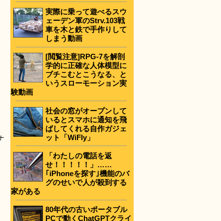
実際に乗って遊べるスウ
ェーデン軍のStrv.103戦
車を木と鉄で手作りして
しまう動画
[閲覧注意]RPG-7を解剖
学的に正確な人体模型に
ブチこむとこうなる、と
いうスローモーション実
験動画
社会の窓がオープンして
いるとスマホに通知を飛
ばしてくれる自作ガジェ
ット「WiFly」
ナ
「わたしの電話を返
せ！！！！！」……
｢iPhoneを探す｣機能のバ
グのせいで人が殺到する
家がある
80年代の古いポータブル
PCで動くChatGPTクライ