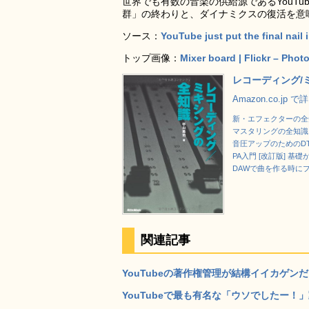
世界でも有数の音楽の供給源であるYouT
群」の終わりと、ダイナミクスの復活を意
ソース：
YouTube just put the final nail
トップ画像：
Mixer board | Flickr – Phot
レコーディング/ミ
Amazon.co.jp 
新・エフェクターの全知
マスタリングの全知識 
音圧アップのためのDTM
PA入門 [改訂版] 基
DAWで曲を作る時に
関連記事
YouTubeの著作権管理が結構イイカゲンだっ
YouTubeで最も有名な「ウソでしたー！」動