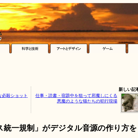
新しい記
な必殺ショット
仕事・読書・宿題中を狙って邪魔しにくる
悪魔のような猫たちの犯行現場
ドネス統一規制」がデジタル音源の作り方を