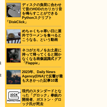
ディスクの負荷に合わせ
て昔のHDDのカリカリ音
を鳴らすことができる
Pythonスクリプト
「DiskClick」
めちゃくちゃ寒い日に屋
外でラーメンを食べると
こうなる、という動画
ネコがエモノをお土産に
持って帰ってくると開か
なくなる画像認識式ドア
「Flappie」
最
2023年、Daily News
ま
Agency(DNA)で反響が最
も大きかった記事10選
現代のスタンダードとな
った「グロック」拳銃の
開発者、ガストン・グロ
ック氏が死去