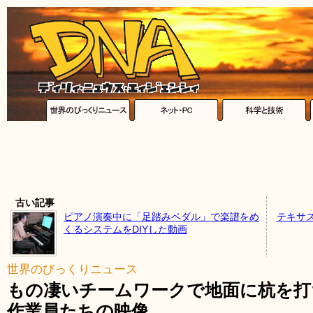
古い記事
ピアノ演奏中に「足踏みペダル」で楽譜をめ
テキサ
くるシステムをDIYした動画
世界のびっくりニュース
もの凄いチームワークで地面に杭を打
作業員たちの映像