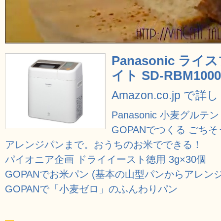
Panasonic 
イト SD-RBM1000
Amazon.co.jp で
Panasonic 小麦グルテン
GOPANでつくる ごち
アレンジパンまで。おうちのお米でできる！
パイオニア企画 ドライイースト徳用 3g×30個
GOPANでお米パン (基本の山型パンからアレンジ
GOPANで「小麦ゼロ」のふんわりパン