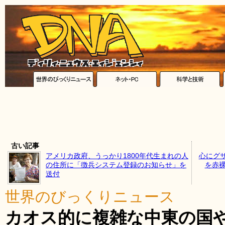
古い記事
アメリカ政府、うっかり1800年代生まれの人
心にグ
の住所に「徴兵システム登録のお知らせ」を
を赤裸
送付
世界のびっくりニュース
カオス的に複雑な中東の国