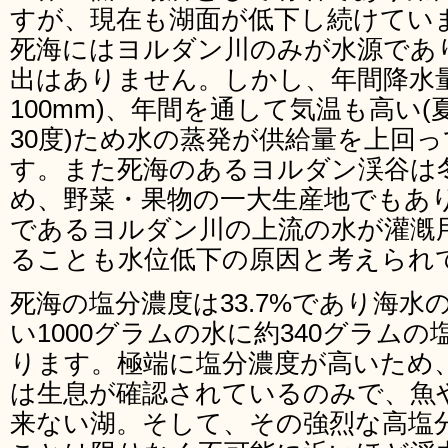
すが、現在も湖面が低下し続けてい
死海にはヨルダン川のみが水源であ
出はありません。しかし、年間降水量
100mm)、年間を通して気温も高い(夏
30度)ため水の蒸発が供給量を上回
す。また死海のあるヨルダン渓谷は
め、野菜・果物の一大生産地でもあ
であるヨルダン川の上流の水が灌漑
ることも水位低下の原因と考えられ
死海の塩分濃度は33.7%であり海水
い1000グラムの水に約340グラム
ります。極端に塩分濃度が高いため
は生息が確認されているのみで、魚
来ない湖。そして、その強烈な高塩