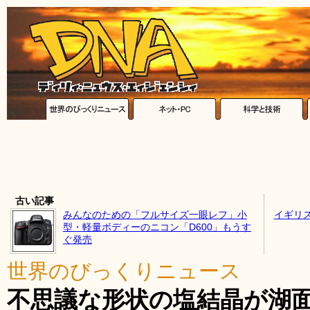
古い記事
みんなのための「フルサイズ一眼レフ」小
イギリ
型・軽量ボディーのニコン「D600」もうす
ぐ発売
世界のびっくりニュース
不思議な形状の塩結晶が湖