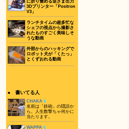
に折り畳める逆さま出力
3Dプリンター「Positron
V3」
ランチタイムの超多忙な
シェフの視点から撮影さ
れたものすごく美味しそ
うな動画
外部からのハッキングで
ロボット犬が「くたっ」
とくずおれる動画
● 書いてる人
CHAKA
名前は「鉄砲」の隠語か
ら。人生数撃ちゃ何かに
当たります。
WAPPA