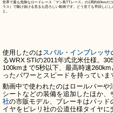
世界で最も危険なロードレース「マン島TTレース」の1周約60kmの
ラス）で駆け抜ける見るも恐ろしい動画です。どう見ても早回しにし
と。
使用したのは
スバル・インプレッサ
るWRX STIの2011年式北米仕様。
100kmまで5秒以下、最高時速260
ったパワーとスピードを持っていま
動画中で使われたのはロールバーや
シートなどの装備を追加したほか、
社
の市販モデル、ブレーキはパッド
イヤをピレリ社の公道仕様タイヤに