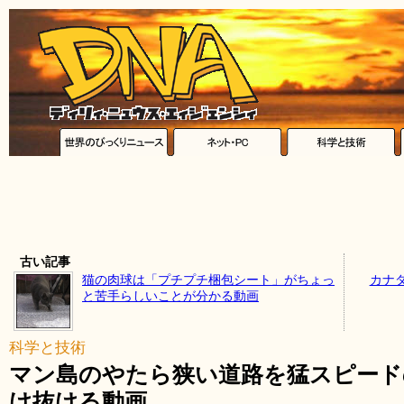
古い記事
猫の肉球は「プチプチ梱包シート」がちょっ
カナ
と苦手らしいことが分かる動画
科学と技術
マン島のやたら狭い道路を猛スピードの
け抜ける動画