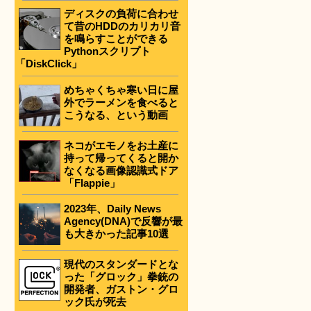
ディスクの負荷に合わせ
て昔のHDDのカリカリ音
を鳴らすことができる
Pythonスクリプト
「DiskClick」
めちゃくちゃ寒い日に屋
外でラーメンを食べると
こうなる、という動画
ネコがエモノをお土産に
持って帰ってくると開か
なくなる画像認識式ドア
「Flappie」
2023年、Daily News
Agency(DNA)で反響が最
も大きかった記事10選
現代のスタンダードとな
った「グロック」拳銃の
開発者、ガストン・グロ
ック氏が死去