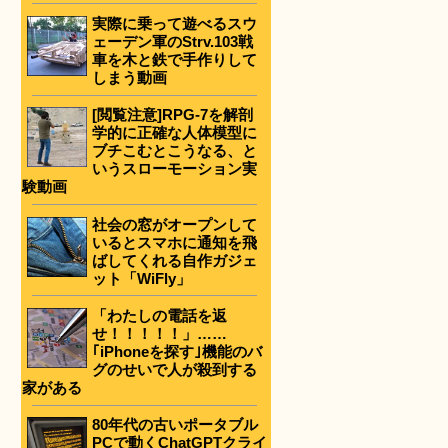
実際に乗って遊べるスウ
ェーデン軍のStrv.103戦
車を木と鉄で手作りして
しまう動画
[閲覧注意]RPG-7を解剖
学的に正確な人体模型に
ブチこむとこうなる、と
いうスローモーション実
験動画
社会の窓がオープンして
いるとスマホに通知を飛
ばしてくれる自作ガジェ
ット「WiFly」
「わたしの電話を返
せ！！！！！」……
｢iPhoneを探す｣機能のバ
グのせいで人が殺到する
家がある
80年代の古いポータブル
PCで動くChatGPTクライ