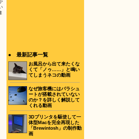
か
い
ま
● 最新記事一覧
お風呂から出て来たくな
くて「ノゥ……」と鳴い
てしまうネコの動画
なぜ旅客機にはパラシュ
ートが搭載されていない
のか？を詳しく解説して
くれる動画
3Dプリンタを駆使して一
体型Macを完全再現した
「Brewintosh」の制作動
画