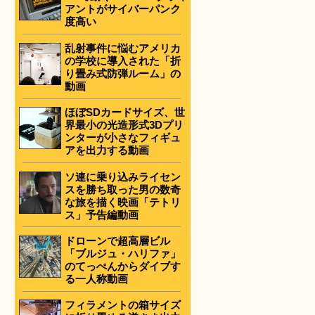
アントがサイバーパンク
度高い
乱射事件に悩むアメリカ
の学校に導入された「折
り畳み式防弾ルーム」の
動画
ほぼSDカードサイズ、世
界最小の光造形式3Dプリ
ンターが小さなフィギュ
アを出力する動画
ソ連に乗り込みライセン
スを勝ち取った男の数奇
な旅を描く映画「テトリ
ス」予告編動画
ドローンで超高層ビル
「ブルジュ・ハリファ」
のてっぺんからダイブす
る一人称動画
フィラメントの箱サイズ