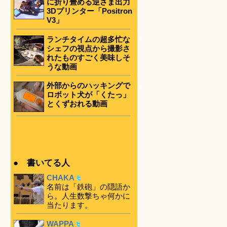
に折り畳める逆さま出力
3Dプリンター「Positron
V3」
ランチタイムの超多忙な
シェフの視点から撮影さ
れたものすごく美味しそ
うな動画
外部からのハッキングで
ロボット犬が「くたっ」
とくずおれる動画
● 書いてる人
CHAKA
名前は「鉄砲」の隠語か
ら。人生数撃ちゃ何かに
当たります。
WAPPA