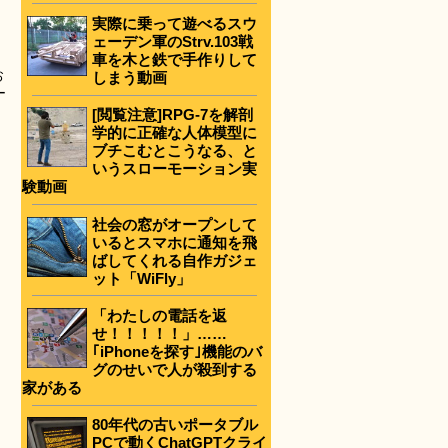
実際に乗って遊べるスウ
ェーデン軍のStrv.103戦
車を木と鉄で手作りして
お
しまう動画
ー
[閲覧注意]RPG-7を解剖
学的に正確な人体模型に
ブチこむとこうなる、と
いうスローモーション実
験動画
社会の窓がオープンして
いるとスマホに通知を飛
ばしてくれる自作ガジェ
ット「WiFly」
「わたしの電話を返
せ！！！！！」……
｢iPhoneを探す｣機能のバ
グのせいで人が殺到する
家がある
80年代の古いポータブル
PCで動くChatGPTクライ