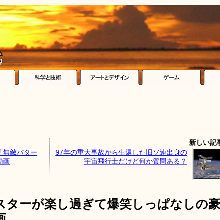
新しい記
「無敵パター
97年の重大事故から生還した旧ソ連出身の
動画
宇宙飛行士だけど何か質問ある？
スターが楽し過ぎて爆笑しっぱなしの
画