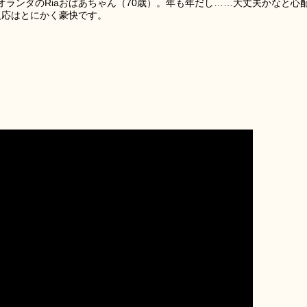
ランダのRiaおばあちゃん（70歳）。年も年だし……大丈夫かなと心
反応はとにかく豪快です。