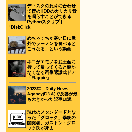
ディスクの負荷に合わせ
て昔のHDDのカリカリ音
を鳴らすことができる
Pythonスクリプト
「DiskClick」
めちゃくちゃ寒い日に屋
外でラーメンを食べると
こうなる、という動画
ネコがエモノをお土産に
持って帰ってくると開か
なくなる画像認識式ドア
「Flappie」
2023年、Daily News
Agency(DNA)で反響が最
も大きかった記事10選
現代のスタンダードとな
った「グロック」拳銃の
開発者、ガストン・グロ
ック氏が死去