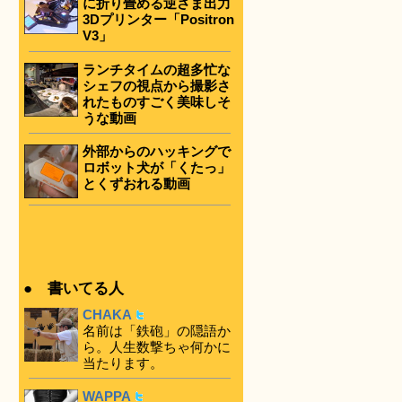
に折り畳める逆さま出力
3Dプリンター「Positron
V3」
ランチタイムの超多忙な
シェフの視点から撮影さ
れたものすごく美味しそ
うな動画
外部からのハッキングで
ロボット犬が「くたっ」
とくずおれる動画
● 書いてる人
CHAKA
名前は「鉄砲」の隠語か
ら。人生数撃ちゃ何かに
当たります。
WAPPA