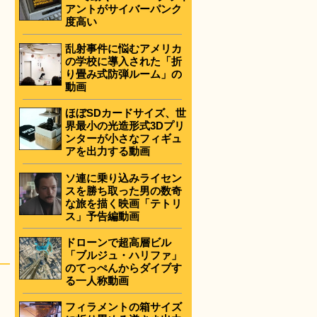
アントがサイバーパンク
度高い
乱射事件に悩むアメリカ
の学校に導入された「折
り畳み式防弾ルーム」の
動画
ほぼSDカードサイズ、世
界最小の光造形式3Dプリ
ンターが小さなフィギュ
アを出力する動画
ソ連に乗り込みライセン
スを勝ち取った男の数奇
な旅を描く映画「テトリ
ス」予告編動画
ドローンで超高層ビル
「ブルジュ・ハリファ」
のてっぺんからダイブす
る一人称動画
フィラメントの箱サイズ