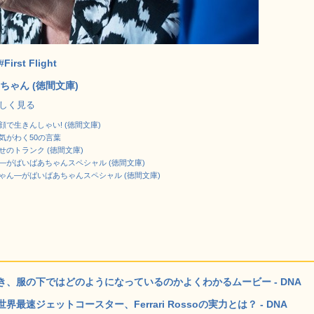
#First Flight
ちゃん (徳間文庫)
で詳しく見る
で生きんしゃい! (徳間文庫)
気がわく50の言葉
のトランク (徳間文庫)
―がばいばあちゃんスペシャル (徳間文庫)
ゃん―がばいばあちゃんスペシャル (徳間文庫)
、服の下ではどのようになっているのかよくわかるムービー - DNA
ジェットコースター、Ferrari Rossoの実力とは？ - DNA