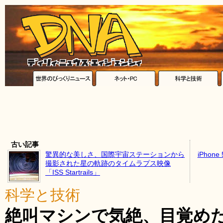
古い記事
驚異的な美しさ、国際宇宙ステーションから
iPhone
撮影された星の軌跡のタイムラプス映像
「ISS Startrails」
科学と技術
絶叫マシンで気絶、目覚め