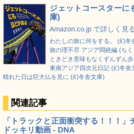
ジェットコースターにも
庫)
Amazon.co.jp で詳しく見
わたしの旅に何をする。 (幻冬
旅の理不尽 アジア悶絶編 (ちく
ときどき意味もなくずんずん歩く
東南アジア四次元日記 (幻冬舎
晴れた日は巨大仏を見に (幻冬舎文庫)
関連記事
「トラックと正面衝突する！！！」
ドッキリ動画 - DNA