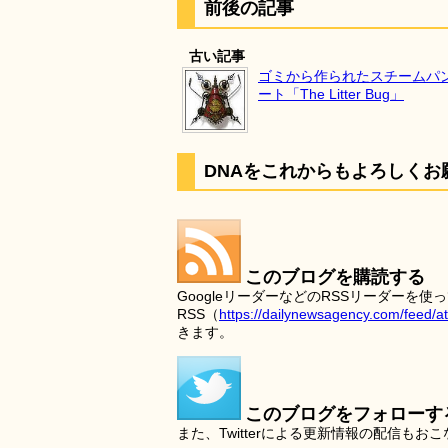
前後の記事
古い記事
ゴミから作られたスチームパ
ート「The Litter Bug」
DNAをこれからもよろしくお
このブログを購読する
GoogleリーダーなどのRSSリーダー
RSS（
https://dailynewsagency.com/feed/a
きます。
このブログをフォローす
また、Twitterによる更新情報の配信もお