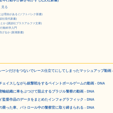
年行動学が解き明かす (光文社新書)
しく見る
は理由がある (ソフトバンク新書)
談社現代新書)
とか (講談社プラスアルファ文庫)
年行動科学入門
防げるか (新潮新書)
スシーンだけをつないでレース仕立てにしてしまったマッシュアップ動画 
ェイスしながら銃撃戦をするペイントボールゲームの動画 - DNA
輸組織に車をぶつけて阻止するブラジル警察の動画 - DNA
監督作品のデータをまとめたインフォグラフィック - DNA
乗った車、パトロール中の警察官に取り締まられる - DNA