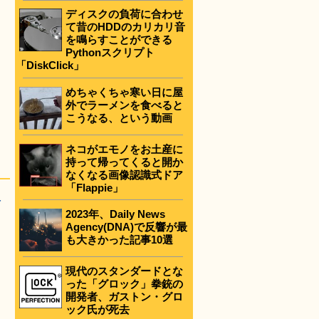
ディスクの負荷に合わせ
て昔のHDDのカリカリ音
を鳴らすことができる
Pythonスクリプト
「DiskClick」
めちゃくちゃ寒い日に屋
外でラーメンを食べると
こうなる、という動画
ネコがエモノをお土産に
持って帰ってくると開か
なくなる画像認識式ドア
「Flappie」
-
2023年、Daily News
Agency(DNA)で反響が最
も大きかった記事10選
現代のスタンダードとな
った「グロック」拳銃の
開発者、ガストン・グロ
ック氏が死去