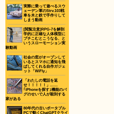
実際に乗って遊べるスウ
ェーデン軍のStrv.103戦
車を木と鉄で手作りして
しまう動画
[閲覧注意]RPG-7を解剖
学的に正確な人体模型に
ブチこむとこうなる、と
いうスローモーション実
験動画
社会の窓がオープンして
いるとスマホに通知を飛
ばしてくれる自作ガジェ
ット「WiFly」
「わたしの電話を返
せ！！！！！」……
｢iPhoneを探す｣機能のバ
グのせいで人が殺到する
家がある
80年代の古いポータブル
PCで動くChatGPTクライ