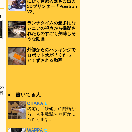
に折り畳める逆さま出力
3Dプリンター「Positron
V3」
事
ランチタイムの超多忙な
シェフの視点から撮影さ
れたものすごく美味しそ
うな動画
外部からのハッキングで
ロボット犬が「くたっ」
とくずおれる動画
の
届
● 書いてる人
CHAKA
名前は「鉄砲」の隠語か
ら。人生数撃ちゃ何かに
当たります。
WAPPA