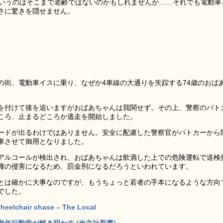
というのはそこまで老齢ではないのかもしれませんが……それでも電動車
さに驚きを隠せません。
の街。電動車イスに乗り、なぜか4車線の大通りを失踪する74歳のおば
を付けて後を追いますがおばあちゃんは我関せず。その上、警察のパト
ころ、止まるどころか逃走を開始しました。
ードが出るわけではありません。安全に配慮した警察官がパトカーから
車させて御用となりました。
アルコールが検出され、おばあちゃんは飲酒した上での危険運転で送検
権の侵害になるため、罰金刑になるだろうといわれています。
とは確かに大事なのですが、もうちょっと若者の手本になるような方向
でした。
heelchair chase – The Local