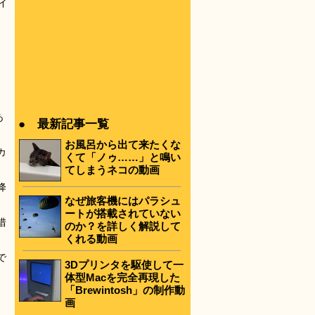
イ
あ
● 最新記事一覧
お風呂から出て来たくな
カ
くて「ノゥ……」と鳴い
てしまうネコの動画
降
なぜ旅客機にはパラシュ
ートが搭載されていない
措
のか？を詳しく解説して
くれる動画
で
3Dプリンタを駆使して一
体型Macを完全再現した
「Brewintosh」の制作動
画