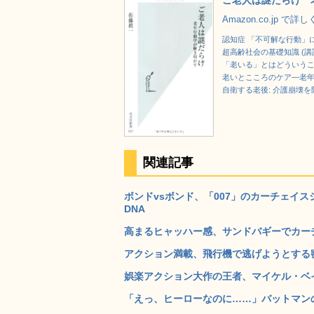
ご老人は謎だらけ 老
Amazon.co.jp で詳
認知症 「不可解な行動」に
超高齢社会の基礎知識 (講
「老いる」とはどういうこ
老いとこころのケア―老
自衛する老後: 介護崩壊を
関連記事
ボンドvsボンド、「007」のカーチェイ
DNA
高まるヒャッハー感、サンドバギーでカーチ
アクション満載、飛行機で逃げようとする密
娯楽アクション大作の王者、マイケル・ベイ
「えっ、ヒーローなのに……」バットマンの