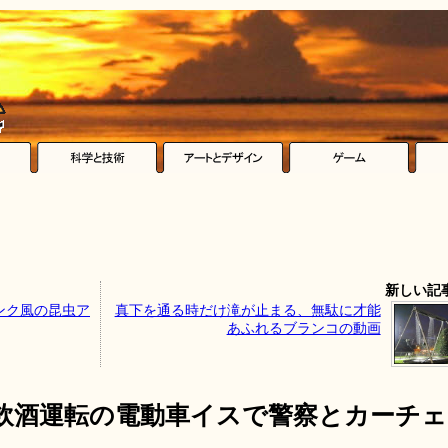
新しい記
ンク風の昆虫ア
真下を通る時だけ滝が止まる、無駄に才能
あふれるブランコの動画
、飲酒運転の電動車イスで警察とカーチェ