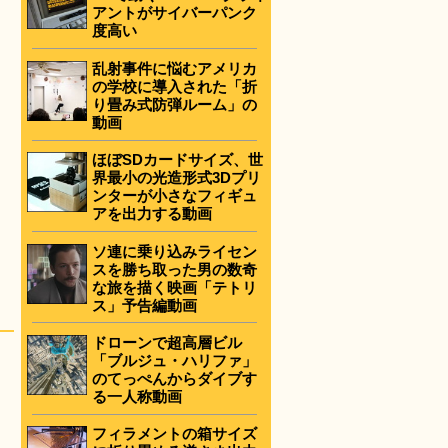
アントがサイバーパンク
度高い
乱射事件に悩むアメリカ
の学校に導入された「折
り畳み式防弾ルーム」の
動画
ほぼSDカードサイズ、世
界最小の光造形式3Dプリ
ンターが小さなフィギュ
アを出力する動画
ソ連に乗り込みライセン
スを勝ち取った男の数奇
な旅を描く映画「テトリ
ス」予告編動画
ドローンで超高層ビル
「ブルジュ・ハリファ」
のてっぺんからダイブす
る一人称動画
フィラメントの箱サイズ