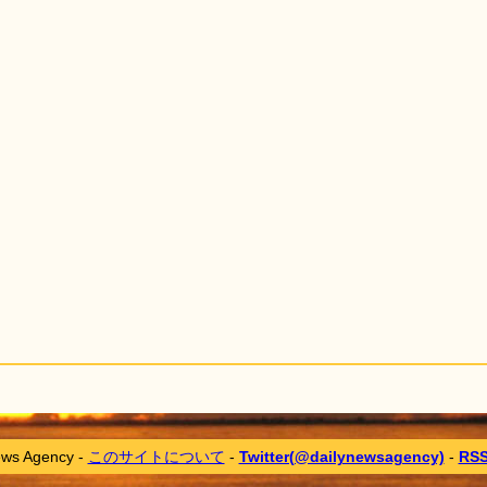
ews Agency -
このサイトについて
-
Twitter(@dailynewsagency)
-
RS