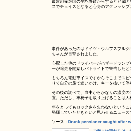
最近の先進国の平均寿命からすると74歳
スでチェイスとなると心身のアグレッシブ
事件があったのはドイツ・ウルフスブルグ
ちゃんが目撃されました。
心配した他のドライバーがハザードランプ
ーが追走を開始しパトライトで警告したと
もちろん電動車イスですからそこまでスピ
りて自分の足で追いかけ、キーを抜いて停
その後の調べで、血中からかなりの濃度の
置。ただし、車椅子を取り上げることは人
年をとってもロックさを失わないというこ
発揮していただきたいと思わせるニュース
ソース：
Drunk pensioner caught after w