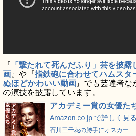
『
「撃たれて死んだふり」芸を披露
画
』や『
指鉄砲に合わせてハムスタ
ぬほどかわいい動画
』でも芸達者な
の演技を披露しています。
アカデミー賞の女優た
Amazon.co.jp で詳しく見
石川三千花の勝手にオスカー