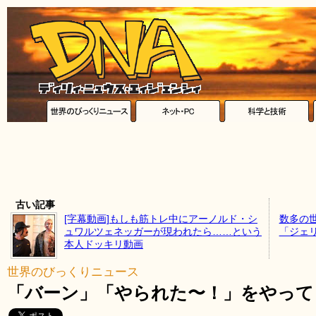
古い記事
[字幕動画]もしも筋トレ中にアーノルド・シ
数多の
ュワルツェネッガーが現われたら……という
「ジェ
本人ドッキリ動画
世界のびっくりニュース
「バーン」「やられた〜！」をやって