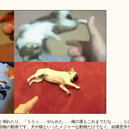
と倒れたり、「ううっ……やられた……俺の運もこれまでだな……」と
動物の動画です。犬や猫といったメジャーな動物だけでなく、結構意外