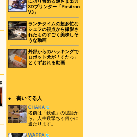
に折り畳める逆さま出力
3Dプリンター「Positron
V3」
ランチタイムの超多忙な
シェフの視点から撮影さ
れたものすごく美味しそ
うな動画
外部からのハッキングで
ロボット犬が「くたっ」
とくずおれる動画
事
● 書いてる人
CHAKA
名前は「鉄砲」の隠語か
ら。人生数撃ちゃ何かに
当たります。
WAPPA