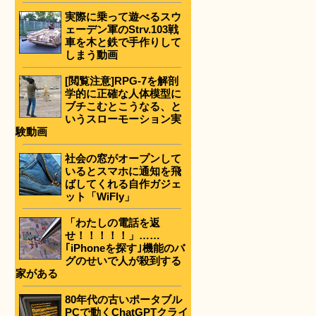
実際に乗って遊べるスウ
ェーデン軍のStrv.103戦
車を木と鉄で手作りして
しまう動画
[閲覧注意]RPG-7を解剖
学的に正確な人体模型に
ブチこむとこうなる、と
いうスローモーション実
験動画
社会の窓がオープンして
いるとスマホに通知を飛
ばしてくれる自作ガジェ
ット「WiFly」
「わたしの電話を返
せ！！！！！」……
｢iPhoneを探す｣機能のバ
グのせいで人が殺到する
家がある
80年代の古いポータブル
PCで動くChatGPTクライ