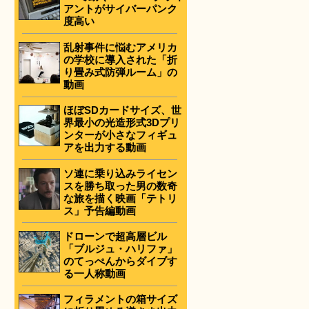
アントがサイバーパンク
度高い
乱射事件に悩むアメリカ
の学校に導入された「折
り畳み式防弾ルーム」の
動画
ほぼSDカードサイズ、世
界最小の光造形式3Dプリ
ンターが小さなフィギュ
アを出力する動画
ソ連に乗り込みライセン
スを勝ち取った男の数奇
な旅を描く映画「テトリ
ス」予告編動画
ドローンで超高層ビル
「ブルジュ・ハリファ」
のてっぺんからダイブす
る一人称動画
フィラメントの箱サイズ