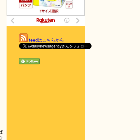
feedはこちらから
ば
な