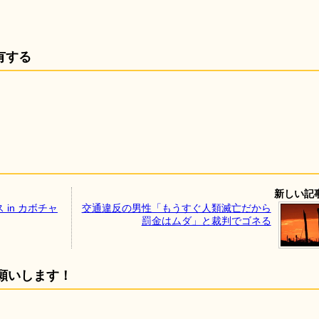
有する
新しい記
in カボチャ
交通違反の男性「もうすぐ人類滅亡だから
罰金はムダ」と裁判でゴネる
願いします！