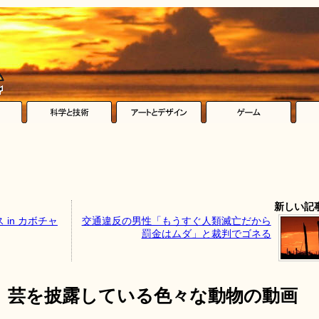
新しい記
in カボチャ
交通違反の男性「もうすぐ人類滅亡だから
罰金はムダ」と裁判でゴネる
」芸を披露している色々な動物の動画