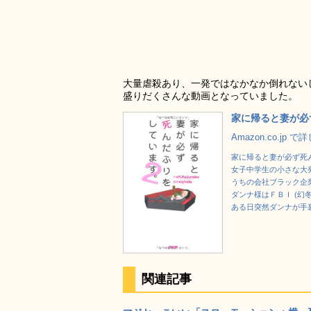
大量虐殺あり、一発ではなかなか倒れない
盛りだくさんな動画となっていました。
家に帰ると妻が必
Amazon.co.jp 
家に帰ると妻が必ず死
女子中学生の小さな大発
うちの会社ブラック企
ダンナ様はＦＢＩ (幻
ある日突然ダンナが手裏
関連記事