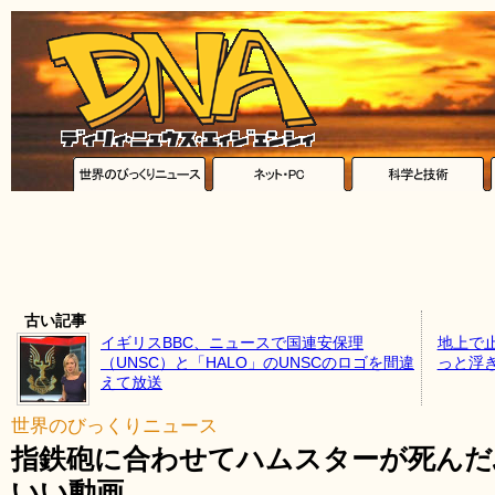
古い記事
イギリスBBC、ニュースで国連安保理
地上で
（UNSC）と「HALO」のUNSCのロゴを間違
っと浮
えて放送
世界のびっくりニュース
指鉄砲に合わせてハムスターが死んだ
いい動画