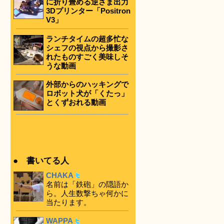
に折り畳める逆さま出力
3Dプリンター「Positron
V3」
ランチタイムの超多忙な
シェフの視点から撮影さ
れたものすごく美味しそ
うな動画
外部からのハッキングで
ロボット犬が「くたっ」
とくずおれる動画
● 書いてる人
CHAKA
名前は「鉄砲」の隠語か
ら。人生数撃ちゃ何かに
当たります。
WAPPA