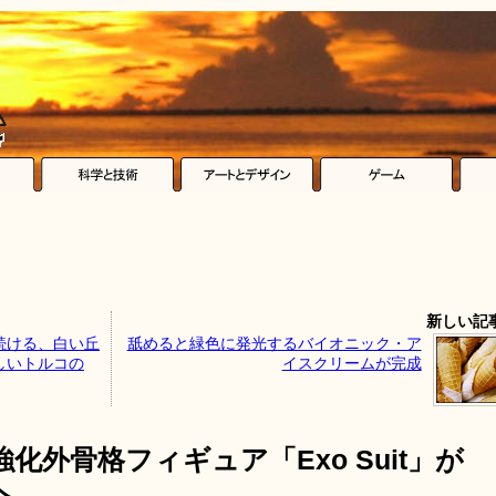
新しい記
続ける、白い丘
舐めると緑色に発光するバイオニック・ア
しいトルコの
イスクリームが完成
外骨格フィギュア「Exo Suit」が
へ