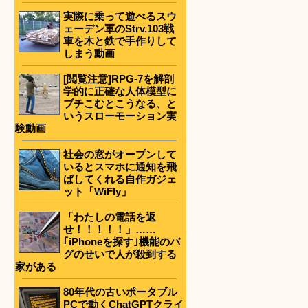
実際に乗って遊べるスウ
ェーデン軍のStrv.103戦
車を木と鉄で手作りして
しまう動画
[閲覧注意]RPG-7を解剖
学的に正確な人体模型に
ブチこむとこうなる、と
いうスローモーション実
験動画
社会の窓がオープンして
いるとスマホに通知を飛
ばしてくれる自作ガジェ
ット「WiFly」
「わたしの電話を返
せ！！！！！」……
｢iPhoneを探す｣機能のバ
グのせいで人が殺到する
家がある
80年代の古いポータブル
PCで動くChatGPTクライ