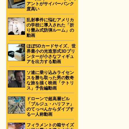
アントがサイバーパンク
度高い
乱射事件に悩むアメリカ
の学校に導入された「折
り畳み式防弾ルーム」の
動画
ほぼSDカードサイズ、世
界最小の光造形式3Dプリ
ンターが小さなフィギュ
アを出力する動画
ソ連に乗り込みライセン
スを勝ち取った男の数奇
な旅を描く映画「テトリ
ス」予告編動画
ドローンで超高層ビル
「ブルジュ・ハリファ」
のてっぺんからダイブす
る一人称動画
フィラメントの箱サイズ