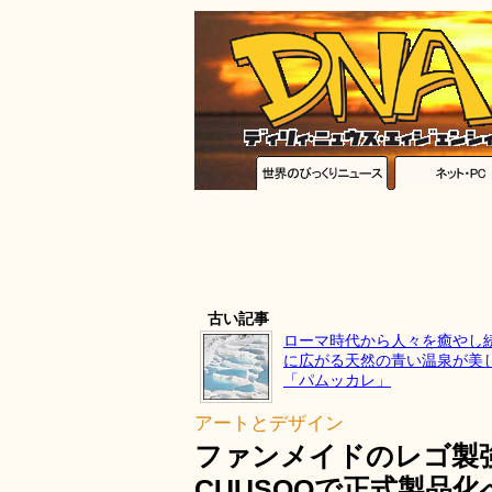
古い記事
ローマ時代から人々を癒やし
に広がる天然の青い温泉が美
「パムッカレ」
アートとデザイン
ファンメイドのレゴ製強化
CUUSOOで正式製品化