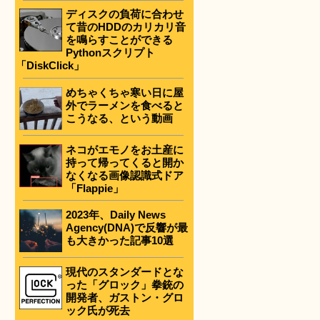
ディスクの負荷に合わせ
て昔のHDDのカリカリ音
を鳴らすことができる
Pythonスクリプト
「DiskClick」
めちゃくちゃ寒い日に屋
外でラーメンを食べると
こうなる、という動画
ネコがエモノをお土産に
持って帰ってくると開か
なくなる画像認識式ドア
「Flappie」
2023年、Daily News
Agency(DNA)で反響が最
も大きかった記事10選
現代のスタンダードとな
った「グロック」拳銃の
開発者、ガストン・グロ
ック氏が死去