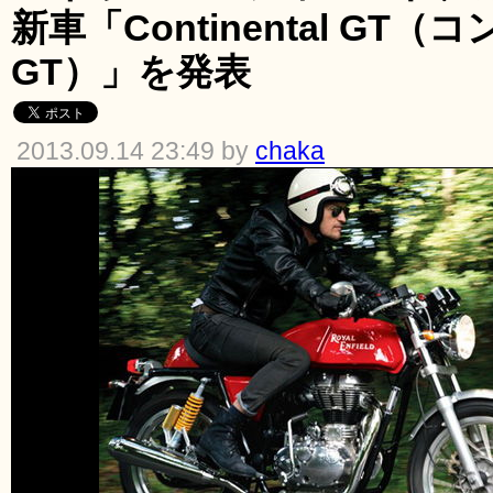
新車「Continental GT
GT）」を発表
2013.09.14 23:49 by
chaka