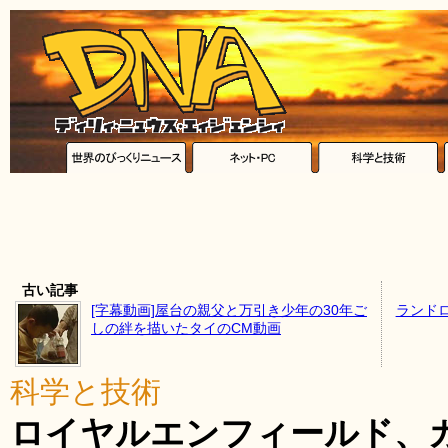
古い記事
[字幕動画]屋台の親父と万引き少年の30年ご
ランド
しの絆を描いたタイのCM動画
科学と技術
ロイヤルエンフィールド、