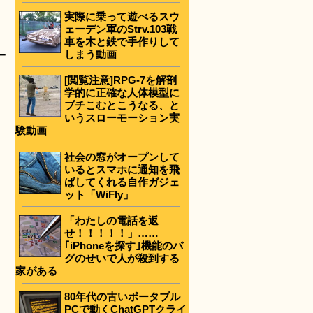
実際に乗って遊べるスウ
ェーデン軍のStrv.103戦
車を木と鉄で手作りして
しまう動画
ー
[閲覧注意]RPG-7を解剖
学的に正確な人体模型に
ブチこむとこうなる、と
いうスローモーション実
験動画
社会の窓がオープンして
いるとスマホに通知を飛
ばしてくれる自作ガジェ
ット「WiFly」
「わたしの電話を返
せ！！！！！」……
｢iPhoneを探す｣機能のバ
グのせいで人が殺到する
家がある
80年代の古いポータブル
PCで動くChatGPTクライ