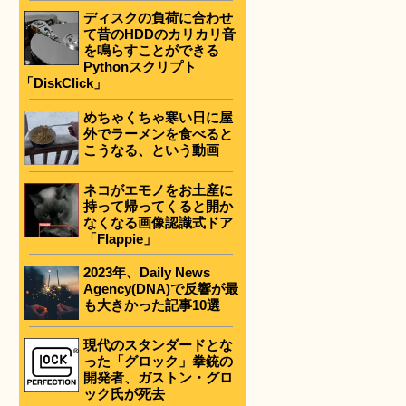
ディスクの負荷に合わせ
て昔のHDDのカリカリ音
を鳴らすことができる
Pythonスクリプト
「DiskClick」
めちゃくちゃ寒い日に屋
外でラーメンを食べると
こうなる、という動画
ネコがエモノをお土産に
持って帰ってくると開か
なくなる画像認識式ドア
「Flappie」
2023年、Daily News
Agency(DNA)で反響が最
も大きかった記事10選
現代のスタンダードとな
った「グロック」拳銃の
開発者、ガストン・グロ
ック氏が死去