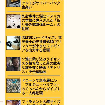
アントがサイバーパンク
度高い
乱射事件に悩むアメリカ
の学校に導入された「折
り畳み式防弾ルーム」の
動画
ほぼSDカードサイズ、世
界最小の光造形式3Dプリ
デ
ンターが小さなフィギュ
アを出力する動画
ソ連に乗り込みライセン
スを勝ち取った男の数奇
な旅を描く映画「テトリ
ス」予告編動画
ドローンで超高層ビル
「ブルジュ・ハリファ」
のてっぺんからダイブす
る一人称動画
フィラメントの箱サイズ