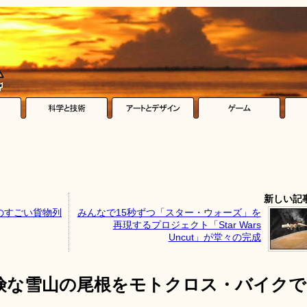
新しい記
のすごい貨物列
みんなで15秒ずつ「スター・ウォーズ」を
再現するプロジェクト「Star Wars
Uncut」が堂々の完成
険な雪山の尾根をモトクロス・バイクで