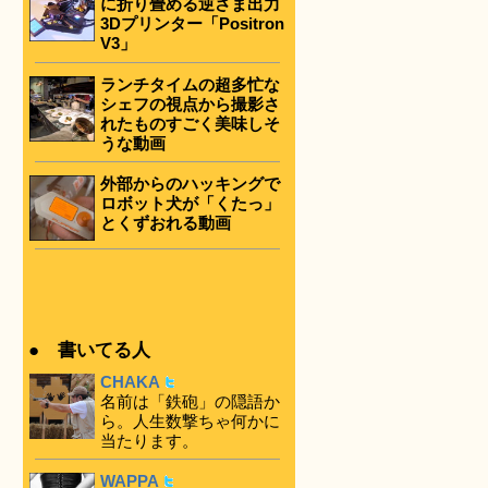
に折り畳める逆さま出力
3Dプリンター「Positron
V3」
ランチタイムの超多忙な
シェフの視点から撮影さ
れたものすごく美味しそ
うな動画
外部からのハッキングで
ロボット犬が「くたっ」
とくずおれる動画
● 書いてる人
CHAKA
名前は「鉄砲」の隠語か
ら。人生数撃ちゃ何かに
当たります。
WAPPA