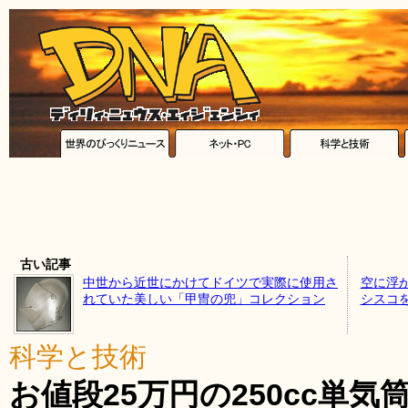
古い記事
中世から近世にかけてドイツで実際に使用さ
空に浮
れていた美しい「甲冑の兜」コレクション
シスコ
科学と技術
お値段25万円の250cc単