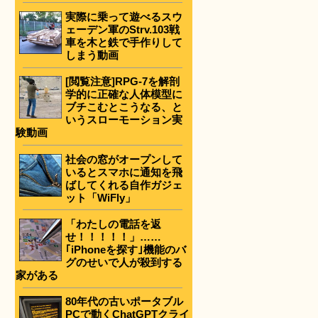
実際に乗って遊べるスウ
ェーデン軍のStrv.103戦
車を木と鉄で手作りして
しまう動画
[閲覧注意]RPG-7を解剖
学的に正確な人体模型に
ブチこむとこうなる、と
いうスローモーション実
験動画
社会の窓がオープンして
いるとスマホに通知を飛
ばしてくれる自作ガジェ
ット「WiFly」
「わたしの電話を返
せ！！！！！」……
｢iPhoneを探す｣機能のバ
グのせいで人が殺到する
家がある
80年代の古いポータブル
PCで動くChatGPTクライ