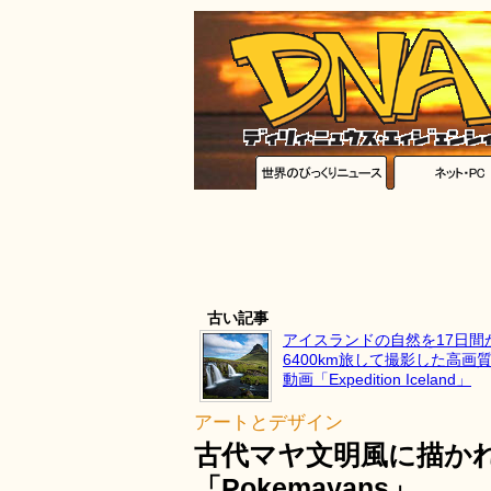
古い記事
アイスランドの自然を17日間
6400km旅して撮影した高画
動画「Expedition Iceland」
アートとデザイン
古代マヤ文明風に描か
「Pokemayans」