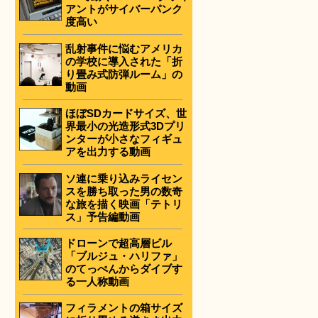
アントがサイバーパンク
度高い
乱射事件に悩むアメリカ
の学校に導入された「折
り畳み式防弾ルーム」の
動画
ほぼSDカードサイズ、世
界最小の光造形式3Dプリ
ンターが小さなフィギュ
アを出力する動画
ソ連に乗り込みライセン
スを勝ち取った男の数奇
な旅を描く映画「テトリ
ス」予告編動画
ドローンで超高層ビル
「ブルジュ・ハリファ」
のてっぺんからダイブす
る一人称動画
フィラメントの箱サイズ