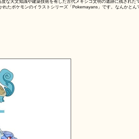
て高度な天文知識や建築技術を有した古代メキシコ文明の遺跡に残された
れたポケモンのイラストシリーズ「Pokemayans」です。なんかとん