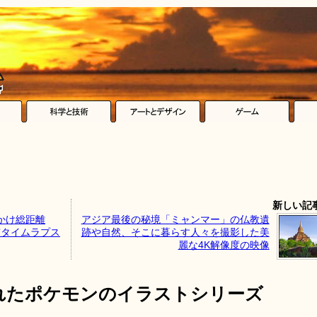
新しい記
かけ総距離
アジア最後の秘境「ミャンマー」の仏教遺
質タイムラプス
跡や自然、そこに暮らす人々を撮影した美
麗な4K解像度の映像
れたポケモンのイラストシリーズ