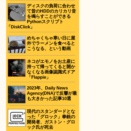
ディスクの負荷に合わせ
て昔のHDDのカリカリ音
を鳴らすことができる
Pythonスクリプト
「DiskClick」
めちゃくちゃ寒い日に屋
外でラーメンを食べると
こうなる、という動画
ネコがエモノをお土産に
持って帰ってくると開か
なくなる画像認識式ドア
「Flappie」
2023年、Daily News
Agency(DNA)で反響が最
も大きかった記事10選
現代のスタンダードとな
った「グロック」拳銃の
開発者、ガストン・グロ
ック氏が死去