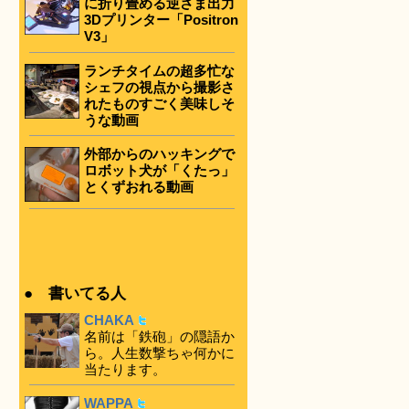
に折り畳める逆さま出力
3Dプリンター「Positron
V3」
ランチタイムの超多忙な
シェフの視点から撮影さ
れたものすごく美味しそ
うな動画
外部からのハッキングで
ロボット犬が「くたっ」
とくずおれる動画
● 書いてる人
CHAKA
名前は「鉄砲」の隠語か
ら。人生数撃ちゃ何かに
当たります。
WAPPA