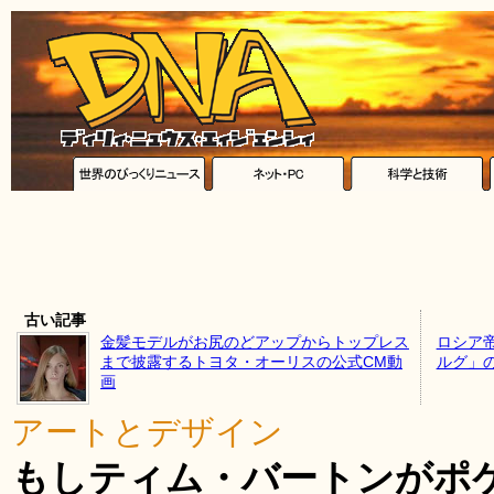
古い記事
金髪モデルがお尻のどアップからトップレス
ロシア
まで披露するトヨタ・オーリスの公式CM動
ルグ」
画
アートとデザイン
もしティム・バートンがポ