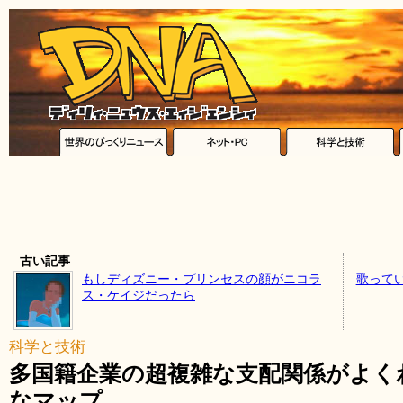
古い記事
もしディズニー・プリンセスの顔がニコラ
歌って
ス・ケイジだったら
科学と技術
多国籍企業の超複雑な支配関係がよく
なマップ