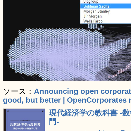
ソース：
Announcing open corporate
good, but better | OpenCorporates
現代経済学の教科書 -
門-