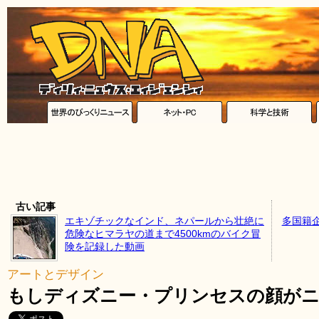
古い記事
エキゾチックなインド、ネパールから壮絶に
多国籍
危険なヒマラヤの道まで4500kmのバイク冒
険を記録した動画
アートとデザイン
もしディズニー・プリンセスの顔が