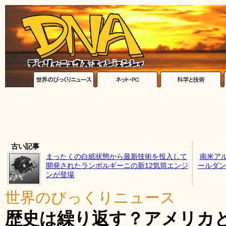
古い記事
まったくの白紙状態から最新技術を投入して
南米ア
開発されたランボルギーニの新12気筒エンジ
ールダン
ンが登場
世界のびっくりニュース
歴史は繰り返す？アメリカ