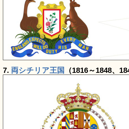
7.
両シチリア王国
（1816～1848、18