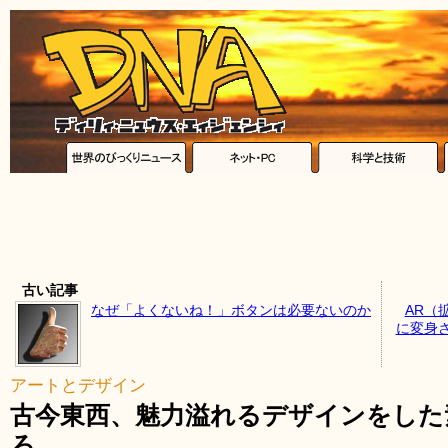
古い記事
なぜ「よくないね！」ボタンは必要ないのか
AR（
に変身
アートとデザイン
古今東西、魅力溢れるデザインをした
ろ