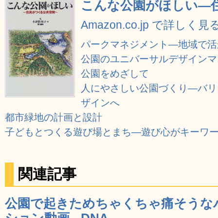
こんな公園がほしい―
Amazon.co.jp で詳しく見
パークマネジメント―地域で活
公園のユニバーサルデザインマ
公園をめざして
人にやさしい公園づくり―バリ
ザインへ
都市緑地の計画と設計
子どもとつくる遊び場とまち―遊び心がキーワ
関連記事
公園で起きためちゃくちゃ痛そうな
ション動画 - DNA