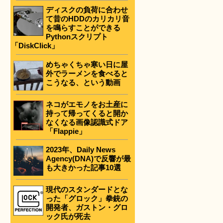
ディスクの負荷に合わせ
て昔のHDDのカリカリ音
を鳴らすことができる
Pythonスクリプト
「DiskClick」
めちゃくちゃ寒い日に屋
外でラーメンを食べると
こうなる、という動画
ネコがエモノをお土産に
持って帰ってくると開か
なくなる画像認識式ドア
「Flappie」
2023年、Daily News
Agency(DNA)で反響が最
も大きかった記事10選
現代のスタンダードとな
った「グロック」拳銃の
開発者、ガストン・グロ
ック氏が死去