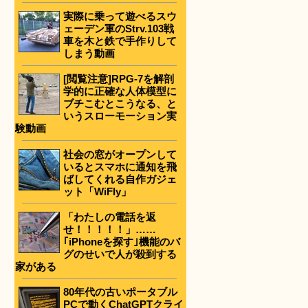
実際に乗って遊べるスウ
ェーデン軍のStrv.103戦
車を木と鉄で手作りして
しまう動画
[閲覧注意]RPG-7を解剖
学的に正確な人体模型に
ブチこむとこうなる、と
いうスローモーション実
験動画
社会の窓がオープンして
いるとスマホに通知を飛
ばしてくれる自作ガジェ
ット「WiFly」
「わたしの電話を返
せ！！！！！」……
｢iPhoneを探す｣機能のバ
グのせいで人が殺到する
家がある
80年代の古いポータブル
PCで動くChatGPTクライ