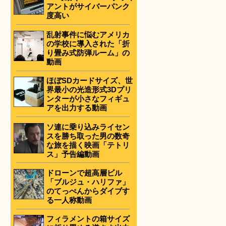
アントがサイバーパンク
度高い
乱射事件に悩むアメリカ
の学校に導入された「折
り畳み式防弾ルーム」の
動画
ほぼSDカードサイズ、世
界最小の光造形式3Dプリ
ンターが小さなフィギュ
アを出力する動画
ソ連に乗り込みライセン
スを勝ち取った男の数奇
な旅を描く映画「テトリ
ス」予告編動画
ドローンで超高層ビル
「ブルジュ・ハリファ」
のてっぺんからダイブす
る一人称動画
フィラメントの箱サイズ