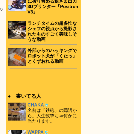
に折り畳める逆さま出力
3Dプリンター「Positron
の
V3」
ランチタイムの超多忙な
シェフの視点から撮影さ
れたものすごく美味しそ
うな動画
外部からのハッキングで
ロボット犬が「くたっ」
とくずおれる動画
● 書いてる人
CHAKA
名前は「鉄砲」の隠語か
ら。人生数撃ちゃ何かに
当たります。
WAPPA