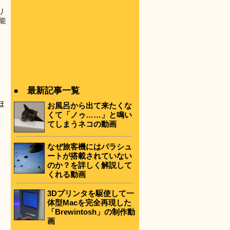
さ
リ
能
● 最新記事一覧
ほ
お風呂から出て来たくな
くて「ノゥ……」と鳴い
てしまうネコの動画
なぜ旅客機にはパラシュ
ートが搭載されていない
のか？を詳しく解説して
くれる動画
3Dプリンタを駆使して一
体型Macを完全再現した
「Brewintosh」の制作動
画