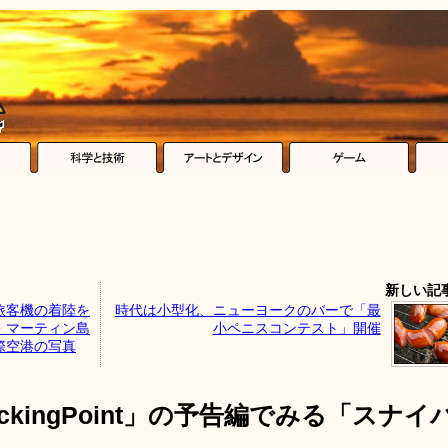
新しい記
旅客機の着陸を
時代は小型化、ニューヨークのバーで「最
・マーティン島
小ペニスコンテスト」開催
際空港の写真
kingPoint」の予告編でみる「スナイ