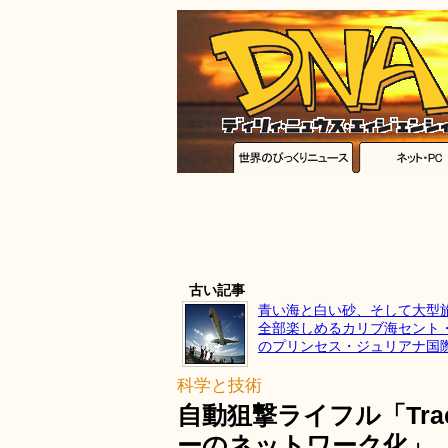
古い記事
青い海と白い砂、そして大型
全部楽しめるカリブ海セント
のプリンセス・ジュリアナ国
科学と技術
自動狙撃ライフル「Trac
ーのネットワーク化」