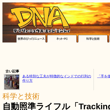
古い記事
ある特別な工夫が特徴的なインドでの行列の
「手を
作り方
科学と技術
自動照準ライフル「Trackin