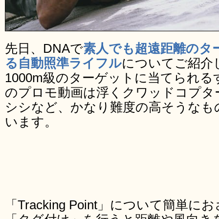
先日、DNAで
素人でも超遠距離のタ
る自動照準ライフル
についてご紹介
1000m級のターゲットに当てられ
のプロモ動画は浮くクワッドコプタ
シシなど、かなり難度の高そうなも
います。
「Tracking Point」について簡