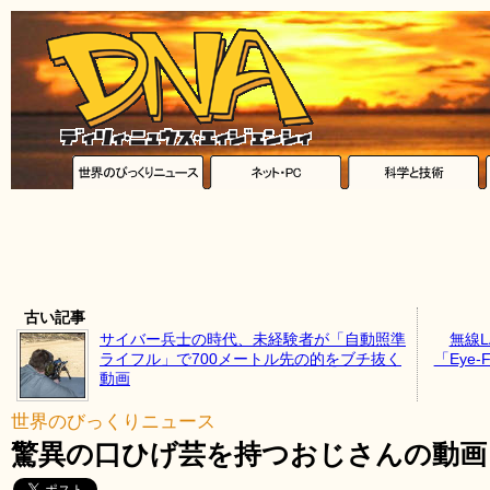
古い記事
サイバー兵士の時代、未経験者が「自動照準
無線
ライフル」で700メートル先の的をブチ抜く
「Eye
動画
世界のびっくりニュース
驚異の口ひげ芸を持つおじさんの動画