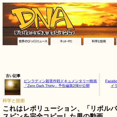
古い記事
ビンラディン殺害作戦ドキュメンタリー映画
Fac
「Zero Dark Thirty」予告編第2弾が公開
イ
科学と技術
これはレボリューション、「リボル
スピンを完全コピーした男の動画